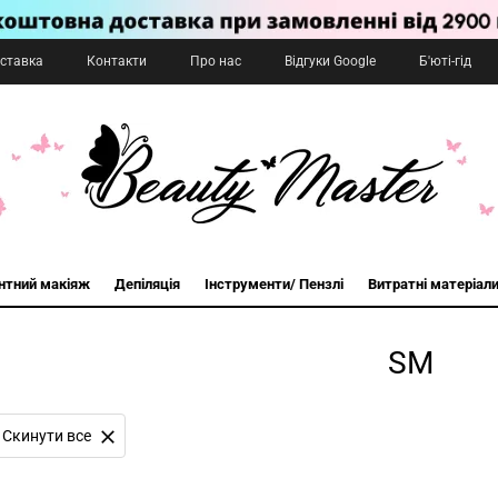
оставка
Контакти
Про нас
Відгуки Google
Б'юті-гід
нтний макіяж
Депіляція
Інструменти/ Пензлі
Витратні матеріал
SM
Cкинути все