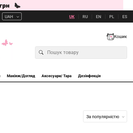
UK
RU
EN
PL
ES
UAH
Кошик
и
Макіяж/Догляд
Аксесуари/ Тара
Дезінфекція
За популярністю