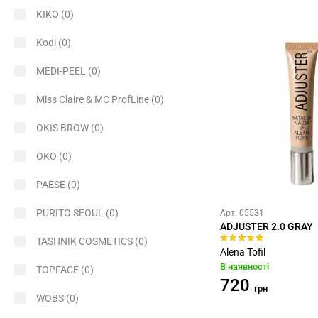
KIKO
(0)
Kodi
(0)
MEDI-PEEL
(0)
Miss Claire & MC ProfLine
(0)
OKIS BROW
(0)
OKO
(0)
PAESE
(0)
PURITO SEOUL
(0)
Арт: 05531
ADJUSTER 2.0 GRAY
TASHNIK COSMETICS
(0)
Alena Tofil
В наявності
TOPFACE
(0)
720
грн
WOBS
(0)