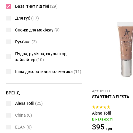
База, тинт під тіні
(29)
Для губ
(17)
Спонж для макіяжу
(9)
Рум'яна
(2)
Пудра, рум'яна, скульптор,
хайлайтер
(10)
Інша декоративна косметика
(11)
Арт: 05111
БРЕНД
STARTINT 3 FIESTA
Alena Tofil
(25)
Alena Tofil
China
(0)
В наявності
395
ELAN
(0)
грн