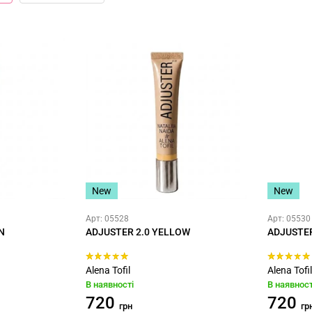
New
New
Арт: 05528
Арт: 05530
N
ADJUSTER 2.0 YELLOW
ADJUSTER
Alena Tofil
Alena Tofil
В наявності
В наявност
720
720
грн
гр