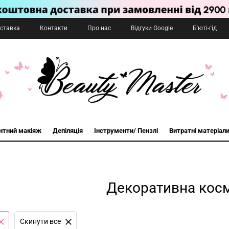
оставка
Контакти
Про нас
Відгуки Google
Б'юті-гід
нтний макіяж
Депіляція
Інструменти/ Пензлі
Витратні матеріал
Декоративна кос
Cкинути все