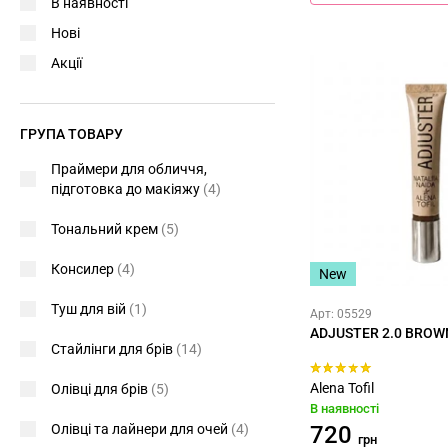
В наявності
Нові
Акції
ГРУПА ТОВАРУ
Праймери для обличчя,
підготовка до макіяжу
(4)
Тональний крем
(5)
Консилер
(4)
New
Туш для вій
(1)
Арт: 05529
ADJUSTER 2.0 BROW
Стайлінги для брів
(14)
Alena Tofil
Олівці для брів
(5)
В наявності
Олівці та лайнери для очей
(4)
720
грн