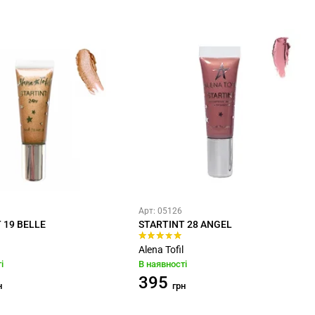
Арт: 05126
 19 BELLE
STARTINT 28 ANGEL
Alena Tofil
і
В наявності
395
н
грн