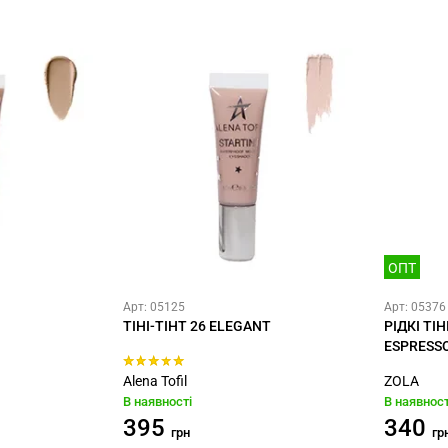
ОПТ
Арт: 05125
Арт: 05376
ТІНІ-ТІНТ 26 ELEGANT
РІДКІ ТІН
ESPRESS
Alena Tofil
ZOLA
В наявності
В наявност
395
340
грн
гр