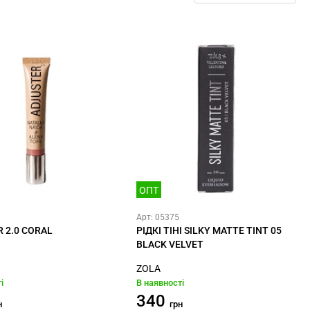
ОПТ
Арт: 05375
 2.0 CORAL
РІДКІ ТІНІ SILKY MATTE TINT 05
BLACK VELVET
ZOLA
і
В наявності
340
н
грн