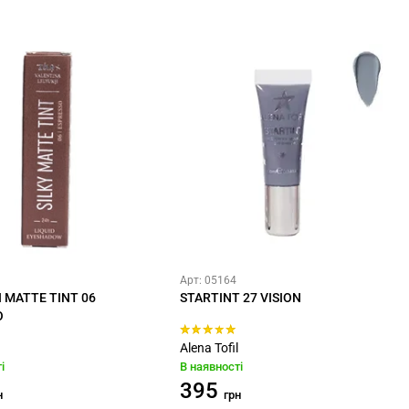
Арт: 05164
І MATTE TINT 06
STARTINT 27 VISION
O
Alena Tofil
і
В наявності
395
н
грн