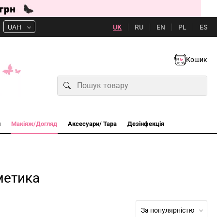
UK
RU
EN
PL
ES
UAH
Кошик
и
Макіяж/Догляд
Аксесуари/ Тара
Дезінфекція
метика
За популярністю