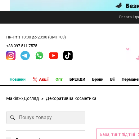
Оплата і д
Пн-Пт з 10:00 до 20:00 (GMT+03)
+38 097 511 7575
Новинки
Акції
Опт
БРЕНДИ
Брови
Вії
Пермане
Макіяж/Догляд
Декоративна косметика
База, тинт під тіні