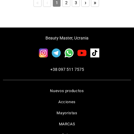
«
‹
›
»
1
2
3
Beauty Master, Ucrania
+38 097 511 7575
Nuevos productos
Acciones
Mayoristas
MARCAS