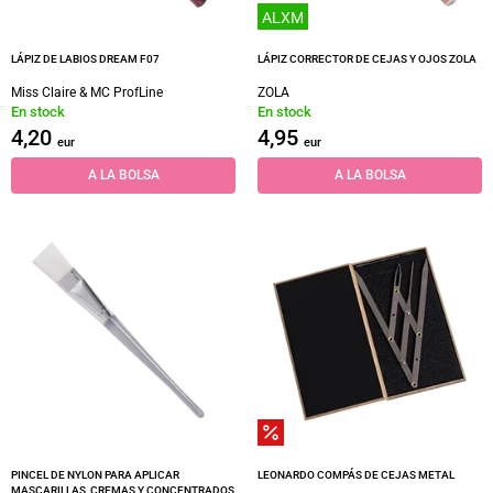
ALXM
LÁPIZ DE LABIOS DREAM F07
LÁPIZ CORRECTOR DE CEJAS Y OJOS ZOLA
Miss Claire & MC ProfLine
ZOLA
En stock
En stock
4,20
4,95
eur
eur
A LA BOLSA
A LA BOLSA
PINCEL DE NYLON PARA APLICAR
LEONARDO COMPÁS DE CEJAS METAL
MASCARILLAS, CREMAS Y CONCENTRADOS