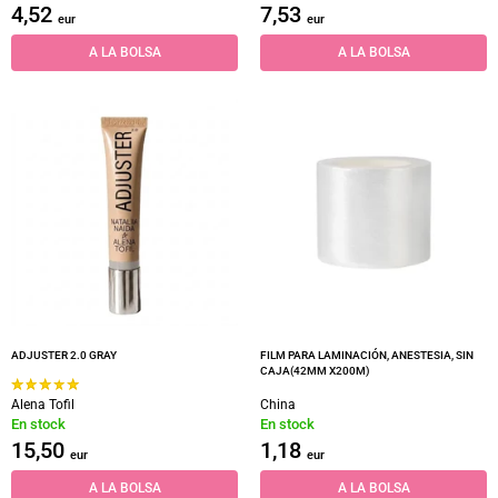
4,52
7,53
eur
eur
A LA BOLSA
A LA BOLSA
ADJUSTER 2.0 GRAY
FILM PARA LAMINACIÓN, ANESTESIA, SIN
CAJA(42MM X200M)
Alena Tofil
China
En stock
En stock
15,50
1,18
eur
eur
A LA BOLSA
A LA BOLSA