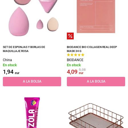
SET DE ESPONJAS Y BORLAS DE
BIODANCE BIO-COLLAGEN REAL DEEP
MAQUILLAJE ROSA
MASK 34 G
China
BIODANCE
En stock
En stock
5,38
1,94
4,09
eur
eur
A LA BOLSA
A LA BOLSA