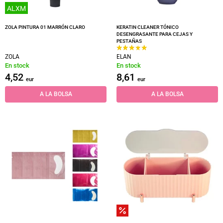
ALXM
ZOLA PINTURA 01 MARRÓN CLARO
KERATIN CLEANER TÓNICO
DESENGRASANTE PARA CEJAS Y
PESTAÑAS
ZOLA
ELAN
En stock
En stock
4,52
8,61
eur
eur
A LA BOLSA
A LA BOLSA