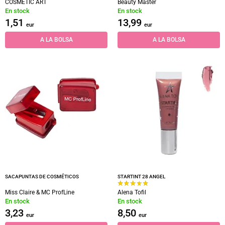
COSMETIC ART
Beauty Master
En stock
En stock
1,51
13,99
eur
eur
A LA BOLSA
A LA BOLSA
SACAPUNTAS DE COSMÉTICOS
STARTINT 28 ANGEL
Miss Claire & MC ProfLine
Alena Tofil
En stock
En stock
3,23
8,50
eur
eur