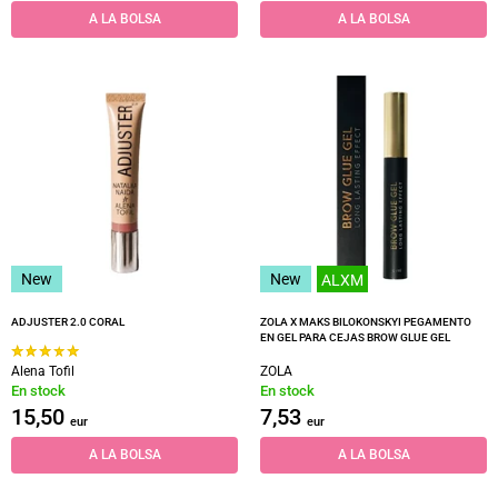
A LA BOLSA
A LA BOLSA
New
New
ALXM
ADJUSTER 2.0 CORAL
ZOLA X MAKS BILOKONSKYI PEGAMENTO
EN GEL PARA CEJAS BROW GLUE GEL
Alena Tofil
ZOLA
En stock
En stock
15,50
7,53
eur
eur
A LA BOLSA
A LA BOLSA