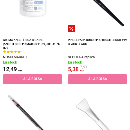
CREMA ANESTÉSICA B-CAINE
PINCEL PARA RUBOR PRO BLUSH BRUSH #99
(ANESTÉSICO PRIMARIO) 11,5%, 50 G (1,76
BLACK-BLACK
OZ)
NUMB MARKET
SEPHORA-replica
En stock
En stock
7,53
12,49
5,38
eur
eur
A LA BOLSA
A LA BOLSA