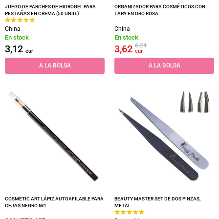
JUEGO DE PARCHES DE HIDROGEL PARA
ORGANIZADOR PARA COSMÉTICOS CON
PESTAÑAS EN CREMA (50 UNID.)
TAPA EN ORO ROSA
China
China
En stock
En stock
6,24
3,12
3,62
eur
eur
A LA BOLSA
A LA BOLSA
COSMETIC ART LÁPIZ AUTOAFILABLE PARA
BEAUTY MASTER SET DE DOS PINZAS,
CEJAS NEGRO №1
METAL