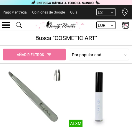
Open 
ES
Pago y entrega
Opiniones de Google
Guía
EUR
Busca "COSMETIC ART"
Por popularidad
AÑADIR FILTROS
ALXM