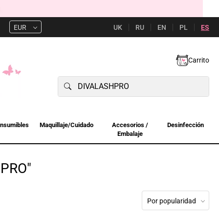
UK
RU
EN
PL
ES
EUR
Carrito
nsumibles
Maquillaje/Cuidado
Accesorios /
Desinfección
Embalaje
HPRO"
Por popularidad