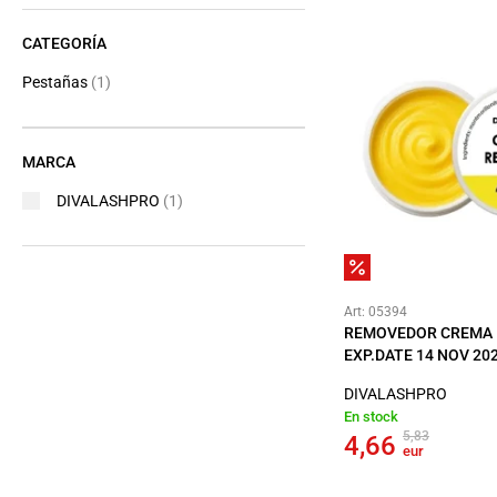
CATEGORÍA
Pestañas
(1)
MARCA
DIVALASHPRO
(1)
Art: 05394
REMOVEDOR CREMA 
EXP.DATE 14 NOV 20
DIVALASHPRO
En stock
5,83
4,66
eur