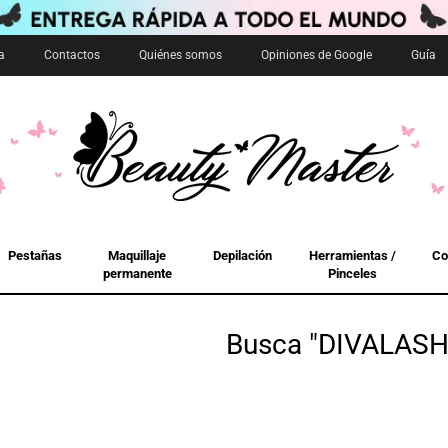
a
Contactos
Quiénes somos
Opiniones de Google
Guía
Pestañas
Maquillaje
Depilación
Herramientas /
Co
permanente
Pinceles
Busca "DIVALAS