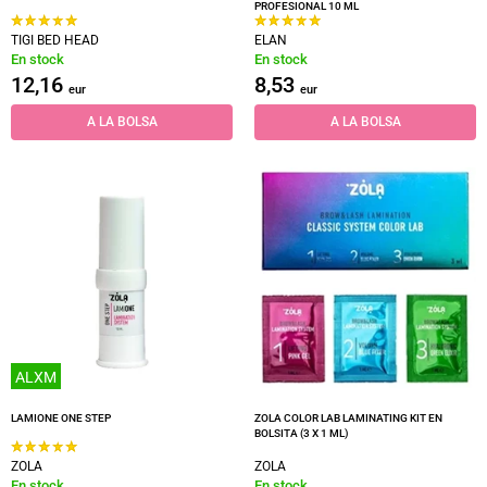
PROFESIONAL 10 ML
TIGI BED HEAD
ELAN
En stock
En stock
12,16
8,53
eur
eur
A LA BOLSA
A LA BOLSA
ALXM
LAMIONE ONE STEP
ZOLA COLOR LAB LAMINATING KIT EN
BOLSITA (3 X 1 ML)
ZOLA
ZOLA
En stock
En stock