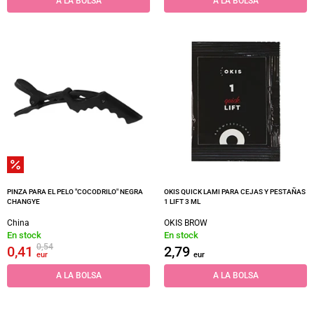
A LA BOLSA
A LA BOLSA
PINZA PARA EL PELO "COCODRILO" NEGRA
OKIS QUICK LAMI PARA CEJAS Y PESTAÑAS
CHANGYE
1 LIFT 3 ML
China
OKIS BROW
En stock
En stock
0,54
0,41
2,79
eur
eur
A LA BOLSA
A LA BOLSA