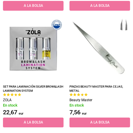
A LA BOLSA
A LA BOLSA
SET PARA LAMINACIÓN SILVER BROW&LASH
PINZAS BEAUTY MASTER PARA CEJAS,
LAMINATION SYSTEM
METAL
ZOLA
Beauty Master
En stock
En stock
22,67
7,56
eur
eur
A LA BOLSA
A LA BOLSA