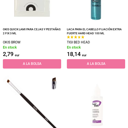
OKIS QUICK LAMI PARA CEJAS Y PESTAÑAS
LACA PARA EL CABELLO FIJACIÓN EXTRA
2 FIX 3 ML
FUERTE HARD HEAD 100 ML
OKIS BROW
TIGI BED HEAD
En stock
En stock
2,79
18,14
eur
eur
A LA BOLSA
A LA BOLSA