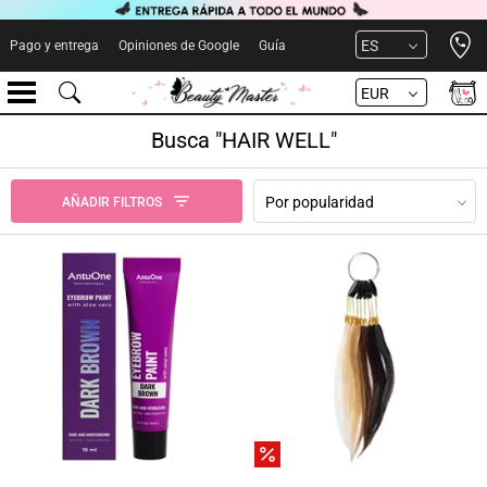
Open 
ES
Pago y entrega
Opiniones de Google
Guía
EUR
Busca "HAIR WELL"
Por popularidad
AÑADIR FILTROS