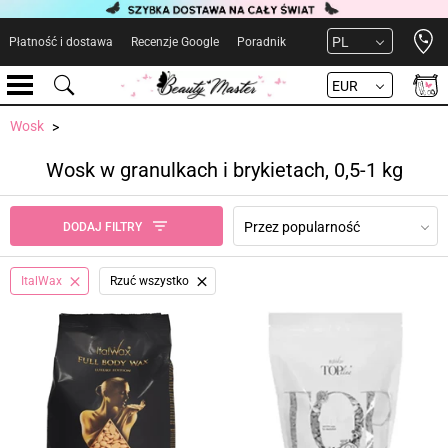
Open 
PL
Płatność i dostawa
Recenzje Google
Poradnik
EUR
Wosk
Wosk w granulkach i brykietach, 0,5-1 kg
Przez popularność
DODAJ FILTRY
ItalWax
Rzuć wszystko