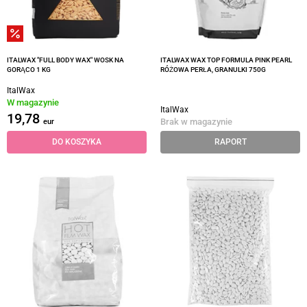
ITALWAX "FULL BODY WAX" WOSK NA
ITALWAX WAX TOP FORMULA PINK PEARL
GORĄCO 1 KG
RÓŻOWA PERŁA, GRANULKI 750G
ItalWax
W magazynie
ItalWax
19,78
Brak w magazynie
eur
DO KOSZYKA
RAPORT