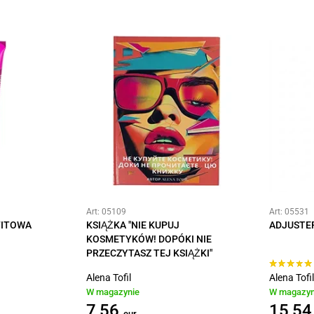
Art: 05109
Art: 05531
FITOWA
KSIĄŻKA "NIE KUPUJ
ADJUSTER
KOSMETYKÓW! DOPÓKI NIE
PRZECZYTASZ TEJ KSIĄŻKI"
Alena Tofil
Alena Tofil
W magazynie
W magazyn
7,56
15,54
eur