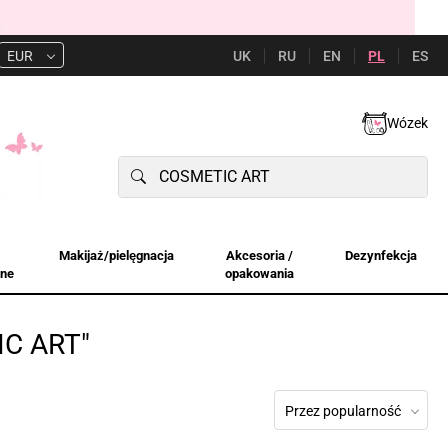
UK
RU
EN
PL
ES
EUR
Wózek
Makijaż/pielęgnacja
Akcesoria /
Dezynfekcja
jne
opakowania
IC ART"
Przez popularność