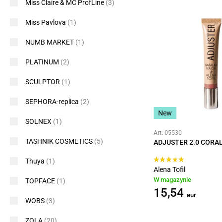
Miss Claire & MC ProfLine
(3)
Miss Pavlova
(1)
NUMB MARKET
(1)
PLATINUM
(2)
SCULPTOR
(1)
SEPHORA-replica
(2)
New
SOLNEX
(1)
Art: 05530
TASHNIK COSMETICS
(5)
ADJUSTER 2.0 CORA
Thuya
(1)
Alena Tofil
W magazynie
TOPFACE
(1)
15,54
eur
WOBS
(3)
ZOLA
(20)