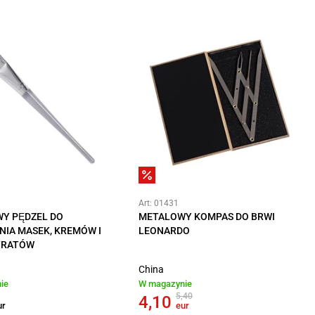
Art: 01431
Y PĘDZEL DO
METALOWY KOMPAS DO BRWI
IA MASEK, KREMÓW I
LEONARDO
TRATÓW
China
ie
W magazynie
5,40
4,10
ur
eur