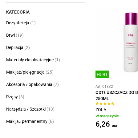
KATEGORIA
Dezynfekcja
(1)
Brwi
(19)
Depilacja
(2)
Materiały eksploatacyjne
(1)
Makijaż/pielęgnacja
(25)
HURT
Akcesoria / opakowania
(7)
Art: 01832
ODTŁUSZCZACZ DO B
Rzęsy
(6)
250ML
Narzędzia / Szczotki
(13)
ZOLA
W magazynie
Makijaż permanentny
(6)
6,26
eur