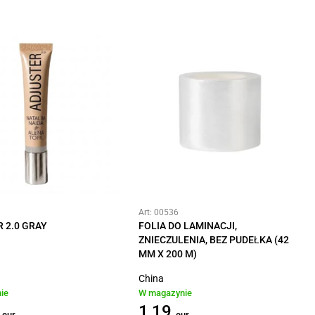
Art: 00536
 2.0 GRAY
FOLIA DO LAMINACJI,
ZNIECZULENIA, BEZ PUDEŁKA (42
MM X 200 M)
China
ie
W magazynie
1,19
eur
eur