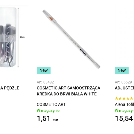
New
New
Art: 03482
Art: 05529
A PĘDZLE
COSMETIC ART SAMOOSTRZĄCA
ADJUSTE
KREDKA DO BRWI BIAŁA WHITE
COSMETIC ART
Alena Tofil
W magazynie
W magazyn
1,51
15,54
eur