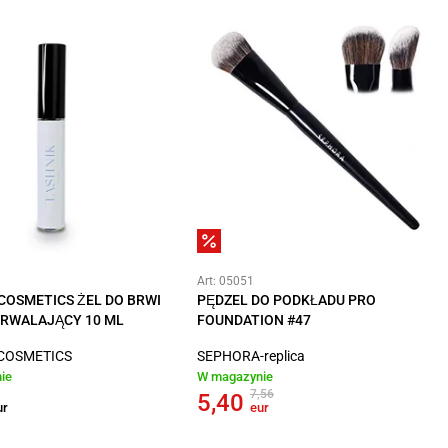
Art: 05051
COSMETICS ŻEL DO BRWI
PĘDZEL DO PODKŁADU PRO
TRWALAJĄCY 10 ML
FOUNDATION #47
COSMETICS
SEPHORA-replica
ie
W magazynie
7,56
5,40
ur
eur