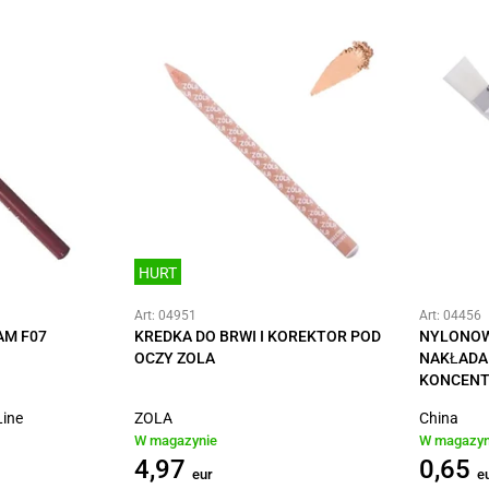
HURT
Art: 04951
Art: 04456
AM F07
KREDKA DO BRWI I KOREKTOR POD
NYLONOW
OCZY ZOLA
NAKŁADAN
KONCEN
Line
ZOLA
China
W magazynie
W magazyn
4,97
0,65
eur
e