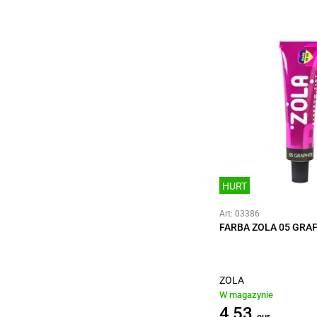
HURT
Art: 03386
FARBA ZOLA 05 GRA
ZOLA
W magazynie
4,53
eur