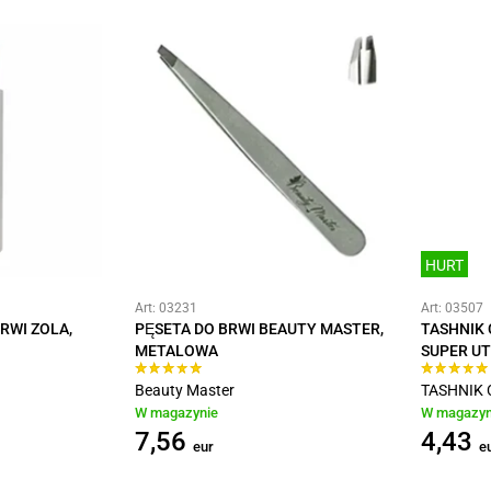
HURT
Art: 03231
Art: 03507
RWI ZOLA,
PĘSETA DO BRWI BEAUTY MASTER,
TASHNIK 
METALOWA
SUPER U
Beauty Master
TASHNIK 
W magazynie
W magazyn
7,56
4,43
eur
e