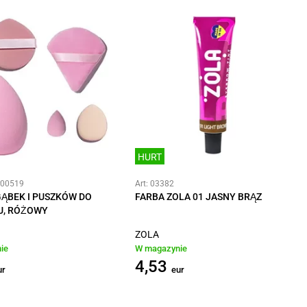
HURT
#00519
Art: 03382
ĄBEK I PUSZKÓW DO
FARBA ZOLA 01 JASNY BRĄZ
U, RÓŻOWY
ZOLA
ie
W magazynie
4,53
ur
eur