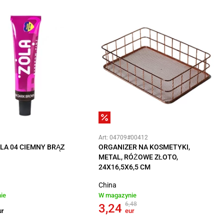
Art: 04709#00412
LA 04 CIEMNY BRĄZ
ORGANIZER NA KOSMETYKI,
METAL, RÓŻOWE ZŁOTO,
24X16,5X6,5 CM
China
ie
W magazynie
6,48
3,24
ur
eur