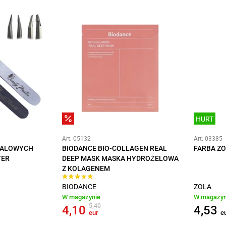
HURT
Art: 05132
Art: 03385
TALOWYCH
BIODANCE BIO-COLLAGEN REAL
FARBA ZO
TER
DEEP MASK MASKA HYDROŻELOWA
Z KOLAGENEM
BIODANCE
ZOLA
W magazynie
W magazyn
5,40
4,10
4,53
eur
e