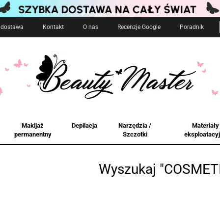
i dostawa
Kontakt
O nas
Recenzje Google
Poradnik
Makijaż
Depilacja
Narzędzia /
Materiały
permanentny
Szczotki
eksploatacy
Wyszukaj "COSMET