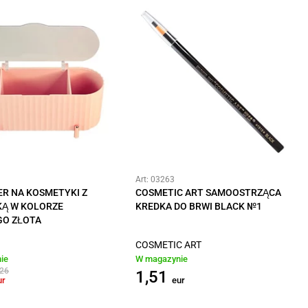
Art: 03263
R NA KOSMETYKI Z
COSMETIC ART SAMOOSTRZĄCA
Ą W KOLORZE
KREDKA DO BRWI BLACK №1
O ZŁOTA
COSMETIC ART
ie
W magazynie
,26
1,51
ur
eur