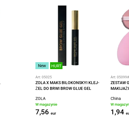
New
HURT
Art: 05025
Art: 05099
L
ZOLA X MAKS BILOKONSKYI KLEJ-
ZESTAW G
ŻEL DO BRWI BROW GLUE GEL
MAKIJAŻ
ZOLA
China
W magazynie
W magazyn
7,56
1,94
eur
e