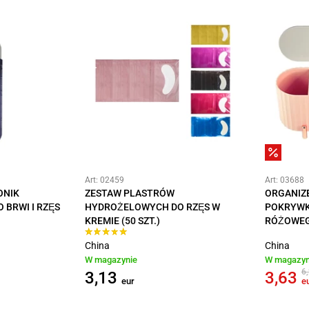
Art: 02459
Art: 03688
ONIK
ZESTAW PLASTRÓW
ORGANIZE
 BRWI I RZĘS
HYDROŻELOWYCH DO RZĘS W
POKRYWK
KREMIE (50 SZT.)
RÓŻOWEG
China
China
W magazynie
W magazyn
6
3,13
3,63
eur
e