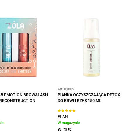
Art: 03809
AB EMOTION BROW&LASH
PIANKA OCZYSZCZAJĄCA DETOX
 RECONSTRUCTION
DO BRWI I RZĘS 150 ML
ELAN
ie
W magazynie
6,35