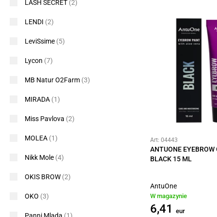
LASH SECRET
(2)
LENDI
(2)
LeviSsime
(5)
Lycon
(7)
MB Natur O2Farm
(3)
MIRADA
(1)
Miss Pavlova
(2)
MOLEA
(1)
Art: 04443
ANTUONE EYEBROW
Nikk Mole
(4)
BLACK 15 ML
OKIS BROW
(2)
AntuOne
OKO
(3)
W magazynie
6,41
eur
Panni Mlada
(1)