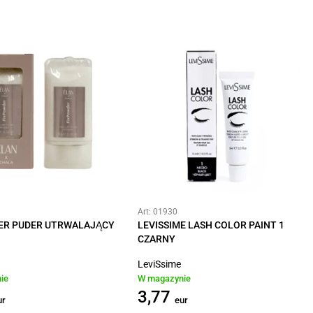
Art: 01930
ER PUDER UTRWALAJĄCY
LEVISSIME LASH COLOR PAINT 1
CZARNY
LeviSsime
ie
W magazynie
3,77
ur
eur