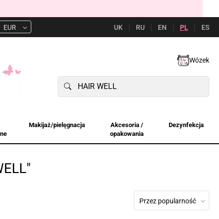
UK
RU
EN
PL
ES
EUR
Wózek
Makijaż/pielęgnacja
Akcesoria /
Dezynfekcja
jne
opakowania
WELL"
Przez popularność