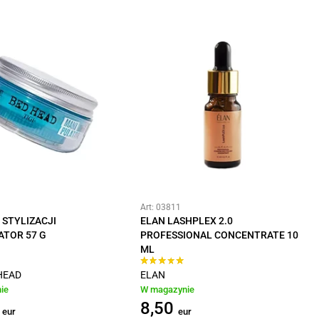
Art: 03811
 STYLIZACJI
ELAN LASHPLEX 2.0
ATOR 57 G
PROFESSIONAL CONCENTRATE 10
ML
 HEAD
ELAN
ie
W magazynie
8,50
eur
eur