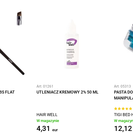
Art: 01261
Art: 05313
BS FLAT
UTLENIACZ KREMOWY 2% 50 ML
PASTA DO
MANIPUL
HAIR WELL
TIGI BED
W magazynie
W magazyn
4,31
12,12
eur