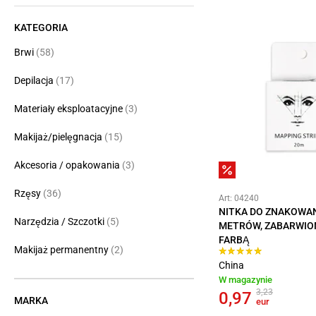
KATEGORIA
Brwi
(58)
Depilacja
(17)
Materiały eksploatacyjne
(3)
Makijaż/pielęgnacja
(15)
Akcesoria / opakowania
(3)
Rzęsy
(36)
Art: 04240
NITKA DO ZNAKOWAN
Narzędzia / Szczotki
(5)
METRÓW, ZABARWIO
FARBĄ
Makijaż permanentny
(2)
China
W magazynie
3,23
0,97
MARKA
eur