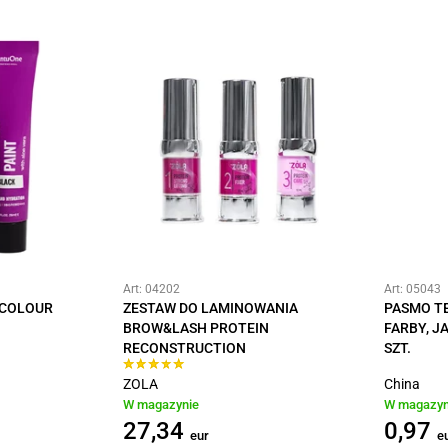
Art: 04202
Art: 05043
 COLOUR
ZESTAW DO LAMINOWANIA
PASMO T
BROW&LASH PROTEIN
FARBY, J
RECONSTRUCTION
SZT.
ZOLA
China
W magazynie
W magazyn
27,34
0,97
eur
e