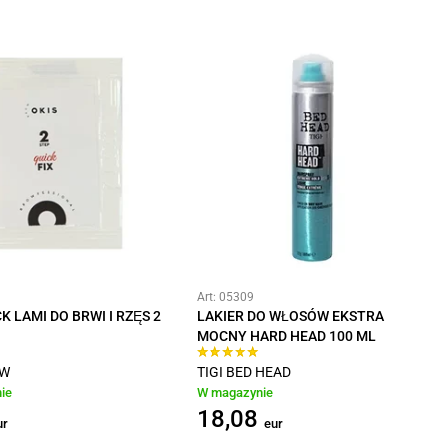
Art: 05309
K LAMI DO BRWI I RZĘS 2
LAKIER DO WŁOSÓW EKSTRA
MOCNY HARD HEAD 100 ML
OW
TIGI BED HEAD
ie
W magazynie
18,08
ur
eur