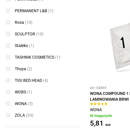
PERMANENT L&B
(1)
Rosa
(10)
SCULPTOR
(10)
Staleks
(1)
TASHNIK COSMETICS
(1)
Thuya
(2)
TIGI BED HEAD
(4)
Art: 04869
WOBS
(1)
WONA COMPOUND 1 
LAMINOWANIA BRWI I
WONA
(3)
WONA
ZOLA
(33)
W magazynie
5,81
eur