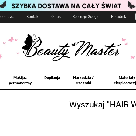
i dostawa
Kontakt
O nas
Recenzje Google
Poradnik
Makijaż
Depilacja
Narzędzia /
Materiały
permanentny
Szczotki
eksploatacy
Wyszukaj "HAIR 