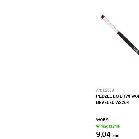
Art: 02688
PĘDZEL DO BRWI WO
BEVELED W3264
WOBS
W magazynie
9,04
eur