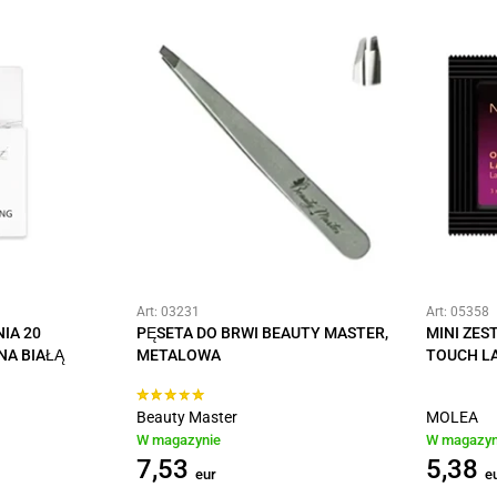
Art: 03231
Art: 05358
IA 20
PĘSETA DO BRWI BEAUTY MASTER,
MINI ZE
NA BIAŁĄ
METALOWA
TOUCH L
Beauty Master
MOLEA
W magazynie
W magazyn
7,53
5,38
eur
e