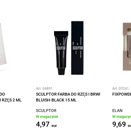
Art: 04891
Art: 05241
DO
SCULPTOR FARBA DO RZĘS I BRWI
FIXPOWD
 RZĘS 2 ML
BLUISH-BLACK 15 ML
SCULPTOR
ELAN
W magazynie
W magazyn
4,97
9,69
eur
e