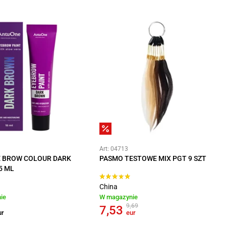
Art: 04713
 BROW COLOUR DARK
PASMO TESTOWE MIX PGT 9 SZT
5 ML
China
ie
W magazynie
9,69
7,53
ur
eur