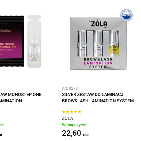
Art: 02761
STAW MONOSTEP ONE
SILVER ZESTAW DO LAMINACJI
AMINATION
BROW&LASH LAMINATION SYSTEM
ZOLA
ie
W magazynie
22,60
ur
eur