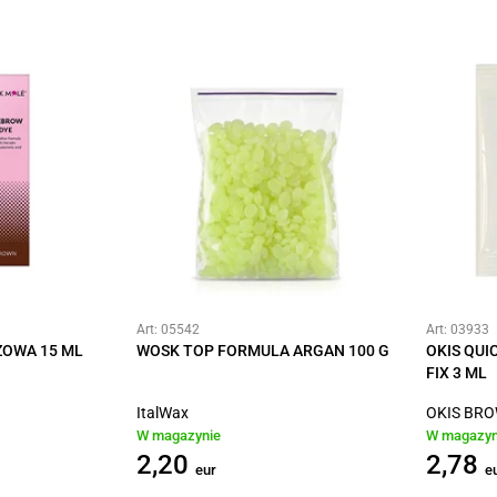
Art: 05542
Art: 03933
ZOWA 15 ML
WOSK TOP FORMULA ARGAN 100 G
OKIS QUIC
FIX 3 ML
ItalWax
OKIS BR
W magazynie
W magazyn
2,20
2,78
eur
e