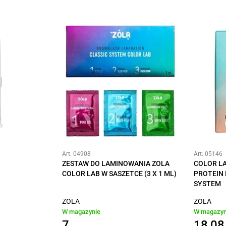
Art: 04908
Art: 05146
ZESTAW DO LAMINOWANIA ZOLA
COLOR L
COLOR LAB W SASZETCE (3 X 1 ML)
PROTEIN
SYSTEM
ZOLA
ZOLA
W magazynie
W magazyn
7
18,08