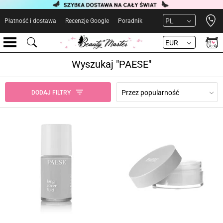
Open 
PL
Płatność i dostawa
Recenzje Google
Poradnik
EUR
Wyszukaj "PAESE"
Przez popularność
DODAJ FILTRY