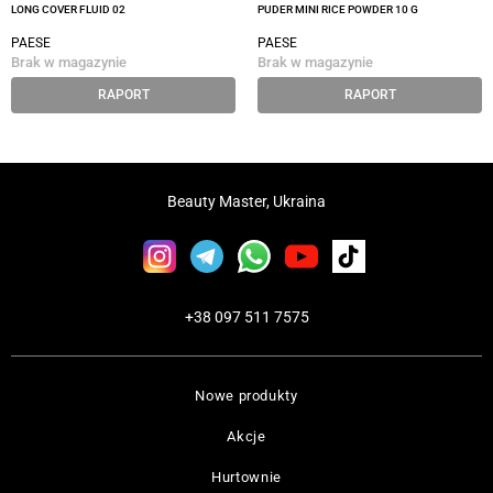
LONG COVER FLUID 02
PUDER MINI RICE POWDER 10 G
PAESE
PAESE
Brak w magazynie
Brak w magazynie
RAPORT
RAPORT
Beauty Master, Ukraina
+38 097 511 7575
Nowe produkty
Akcje
Hurtownie