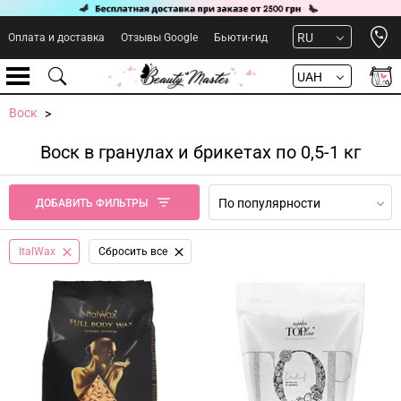
Open 
RU
Оплата и доставка
Отзывы Google
Бьюти-гид
UAH
Воск
Воск в гранулах и брикетах по 0,5-1 кг
По популярности
ДОБАВИТЬ ФИЛЬТРЫ
ItalWax
Сбросить все