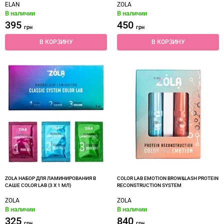
ELAN
ZOLA
В наличии
В наличии
395
450
грн
грн
В КОРЗИНУ
В КОРЗИНУ
ZOLA НАБОР ДЛЯ ЛАМИНИРОВАНИЯ В
COLOR LAB EMOTION BROW&LASH PROTEIN
САШЕ COLOR LAB (3 X 1 МЛ)
RECONSTRUCTION SYSTEM
ZOLA
ZOLA
В наличии
В наличии
325
840
грн
грн