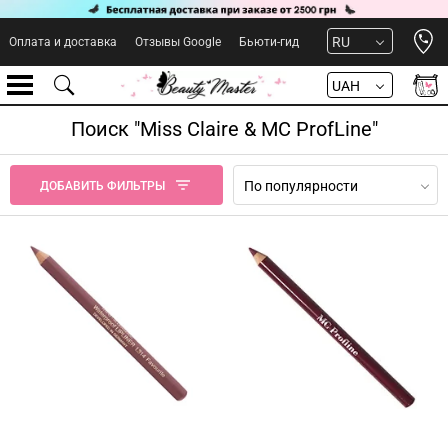
Open 
RU
Оплата и доставка
Отзывы Google
Бьюти-гид
UAH
Поиск "Miss Claire & MC ProfLine"
По популярности
ДОБАВИТЬ ФИЛЬТРЫ