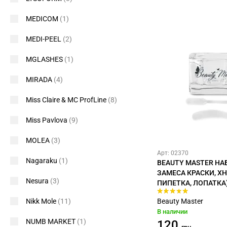
MEDICOM
(1)
MEDI-PEEL
(2)
MGLASHES
(1)
MIRADA
(4)
Miss Claire & MC ProfLine
(8)
Miss Pavlova
(9)
MOLEA
(3)
Арт: 02370
Nagaraku
(1)
BEAUTY MASTER НА
ЗАМЕСА КРАСКИ, ХН
Nesura
(3)
ПИПЕТКА, ЛОПАТКА
Nikk Mole
(11)
Beauty Master
В наличии
NUMB MARKET
(1)
120