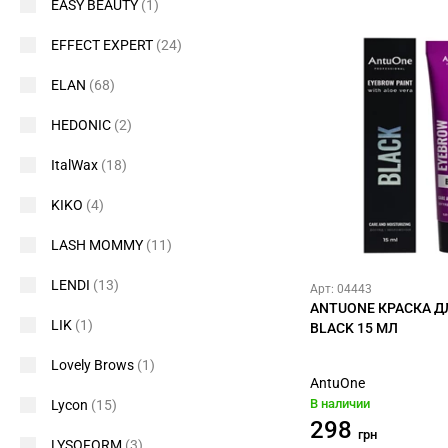
EASY BEAUTY
(1)
EFFECT EXPERT
(24)
ELAN
(68)
HEDONIC
(2)
ItalWax
(18)
KIKO
(4)
LASH MOMMY
(11)
LENDI
(13)
Арт: 04443
ANTUONE КРАСКА Д
LIK
(1)
BLACK 15 МЛ
Lovely Brows
(1)
AntuOne
В наличии
Lycon
(15)
298
грн
LYSOFORM
(3)