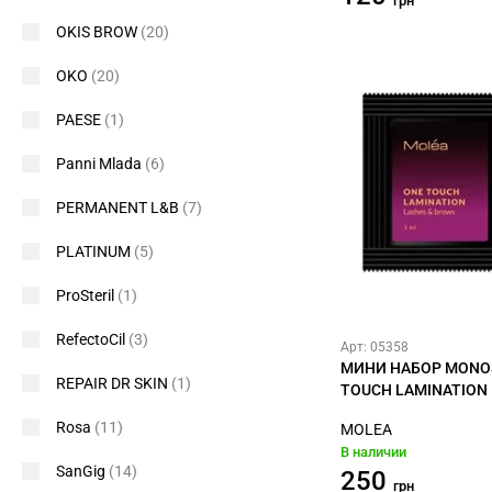
грн
OKIS BROW
(20)
OKO
(20)
PAESE
(1)
Panni Mlada
(6)
PERMANENT L&B
(7)
PLATINUM
(5)
ProSteril
(1)
RefectoCil
(3)
Арт: 05358
МИНИ НАБОР MONO
REPAIR DR SKIN
(1)
TOUCH LAMINATION
Rosa
(11)
MOLEA
В наличии
SanGig
(14)
250
грн