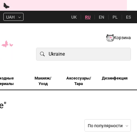
UK
RU
EN
PL
ES
UAH
Корзина
ходные
Макияж/
Аксессуары/
Дезинфекция
ериалы
Уход
Тара
e"
По популярности