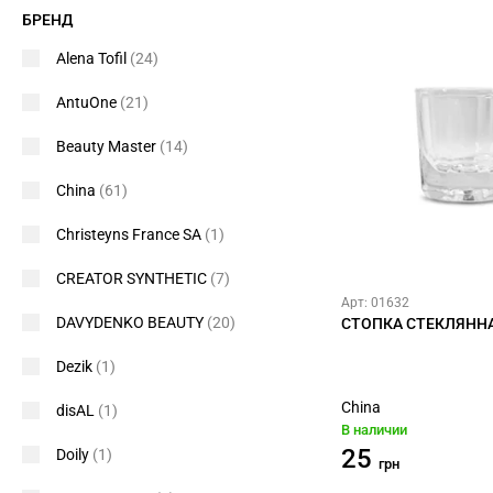
БРЕНД
Alena Tofil
(24)
AntuOne
(21)
Beauty Master
(14)
China
(61)
Christeyns France SA
(1)
CREATOR SYNTHETIC
(7)
Арт: 01632
DAVYDENKO BEAUTY
(20)
СТОПКА СТЕКЛЯНН
Dezik
(1)
China
disAL
(1)
В наличии
25
Doily
(1)
грн