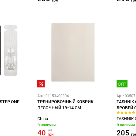
грн
гр
ОПТ
Арт: 01153#00304
Арт: 03507
STEP ONE
ТРЕНИРОВОЧНЫЙ КОВРИК
TASHNIK 
ПЕСОЧНЫЙ 19*14 СМ
БРОВЕЙ 
China
TASHNIK 
В наличии
В наличии
80
40
205
грн
гр