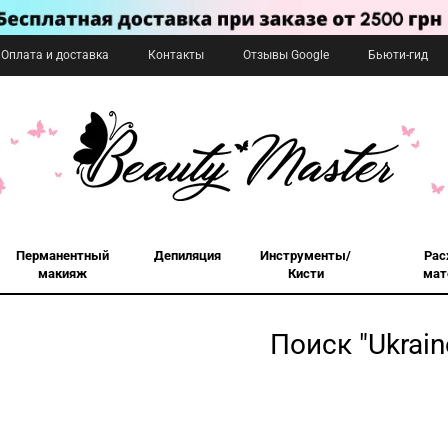
Оплата и доставка
Контакты
Отзывы Google
Бьюти-гид
Перманентный
Депиляция
Инструменты/
Рас
макияж
Кисти
мат
Поиск "Ukrain