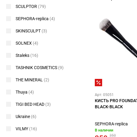
SCULPTOR
(79)
SEPHORA-replica
(4)
SKINSCULPT
(3)
SOLNEX
(4)
Staleks
(16)
TASHNIK COSMETICS
(9)
THE MINERAL
(2)
Thuya
(4)
Арт: 05051
КИСТЬ PRO FOUNDAT
TIGI BED HEAD
(3)
BLACK-BLACK
Ukraine
(6)
SEPHORA-replica
VILMY
(16)
В наличии
350