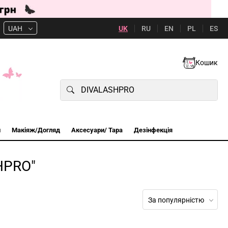
UK
RU
EN
PL
ES
UAH
Кошик
и
Макіяж/Догляд
Аксесуари/ Тара
Дезінфекція
HPRO"
За популярністю