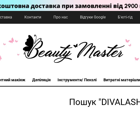
оставка
Контакти
Про нас
Відгуки Google
Б'юті-гід
нтний макіяж
Депіляція
Інструменти/ Пензлі
Витратні матеріал
Пошук "DIVALAS