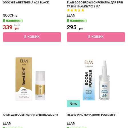
GOOCHIE ANESTHESIA A21 BLACK
ELAN GOGO BROWS СИРОВАТКА ДЛЯ БРІВ
ТА ВІЙ 10 АМПУЛ Х 1 МЛ
GOOCHIE
ELAN
В наявності
В наявності
470
339
295
грн
грн
В КОШИК
В КОШИК
New
КРЕМ ДЛЯ ОСВІТЛЕННЯ БРІВ BROWLIGHT
ПУДРА ФІКСУЮЧА BOOM POWDER 8 Г
ELAN
ELAN