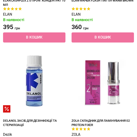
ELAN LASHPLEX 2.0 ПРОФ. КОНЦЕНТРАТ 10
ELAN ФАРБА FLASH TINT 09 WARM BROWN
МЛ
ELAN
ELAN
В наявності
В наявності
395
360
грн
грн
В КОШИК
В КОШИК
DELANOL ЗАСІБ ДЛЯ ДЕЗІНФЕКЦІЇ ТА
ZOLA СКЛАДНИК ДЛЯ ЛАМІНУВАННЯ 02
СТЕРИЛІЗАЦІЇ
PROTEIN FIXER
Dezik
ZOLA