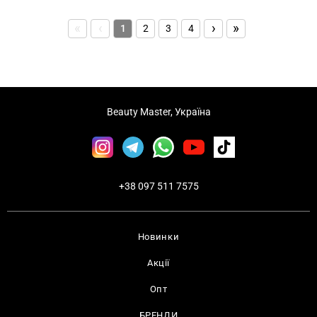
«
‹
›
»
1
2
3
4
Beauty Master, Україна
+38 097 511 7575
Новинки
Акції
Опт
БРЕНДИ