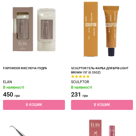
FIXPOWDER ФІКСУЮЧА ПУДРА
SCULPTOR ГЕЛЬ-ФАРБА ДЛЯ БРІВ LIGHT
BROWN 15Г (0.53OZ)
ELAN
SCULPTOR
В наявності
В наявності
450
231
грн
грн
В КОШИК
В КОШИК