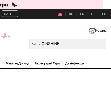
UK
RU
EN
PL
ES
UAH
Кошик
и
Макіяж/Догляд
Аксесуари/ Тара
Дезінфекція