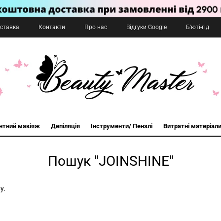
оставка
Контакти
Про нас
Відгуки Google
Б'юті-гід
нтний макіяж
Депіляція
Інструменти/ Пензлі
Витратні матеріал
Пошук "JOINSHINE"
у.