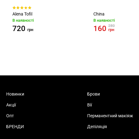
Alena Tofil
China
В наявності
В наявності
280
720
160
грн
грн
Новинки
Брови
Акції
Вії
Опт
Перманентний макіяж
БРЕНДИ
Депіляція