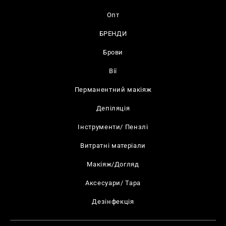
Опт
БРЕНДИ
Брови
Вії
Перманентний макіяж
Депіляція
Інструменти/ Пензлі
Витратні матеріали
Макіяж/Догляд
Аксесуари/ Тара
Дезінфекція