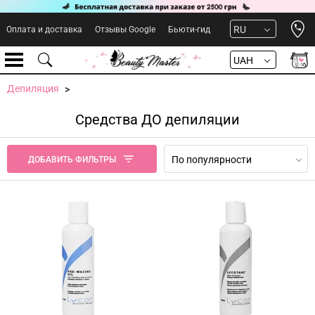
Open 
RU
Оплата и доставка
Отзывы Google
Бьюти-гид
UAH
Депиляция
Средства ДО депиляции
По популярности
ДОБАВИТЬ ФИЛЬТРЫ