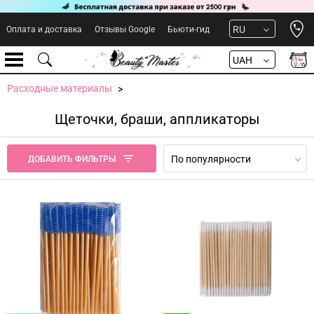
Open 
RU
Оплата и доставка
Отзывы Google
Бьюти-гид
UAH
Расходные материалы
Щеточки, браши, аппликаторы
По популярности
ДОБАВИТЬ ФИЛЬТРЫ