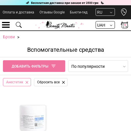
Open 
RU
Оплата и доставка
Отзывы Google
Бьюти-гид
UAH
Брови
Вспомогательные средства
По популярности
ДОБАВИТЬ ФИЛЬТРЫ
Анестетик
Сбросить все