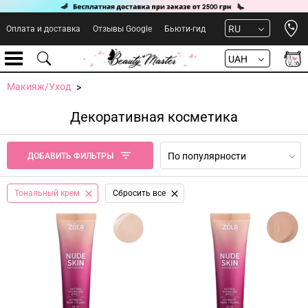
Open 
RU
Оплата и доставка
Отзывы Google
Бьюти-гид
UAH
Макияж/Уход
Декоративная косметика
По популярности
ДОБАВИТЬ ФИЛЬТРЫ
Тональный крем
Сбросить все