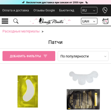
Open 
RU
Оплата и доставка
Отзывы Google
Бьюти-гид
UAH
Расходные материалы
Патчи
По популярности
ДОБАВИТЬ ФИЛЬТРЫ