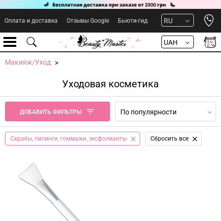
Open 
RU
Оплата и доставка
Отзывы Google
Бьюти-гид
UAH
Макияж/Уход
Уходовая косметика
По популярности
ДОБАВИТЬ ФИЛЬТРЫ
Скрабы, пилинги, гоммажи, эксфолианты
Сбросить все