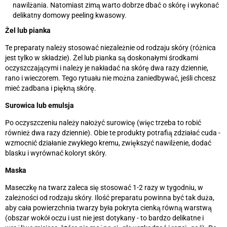
nawilżania. Natomiast zimą warto dobrze dbać o skórę i wykonać
delikatny domowy peeling kwasowy.
Żel lub pianka
Te preparaty należy stosować niezależnie od rodzaju skóry (różnica
jest tylko w składzie). Żel lub pianka są doskonałymi środkami
oczyszczającymi i należy je nakładać na skórę dwa razy dziennie,
rano i wieczorem. Tego rytuału nie można zaniedbywać, jeśli chcesz
mieć zadbana i piękną skórę.
Surowica lub emulsja
Po oczyszczeniu należy nałożyć surowicę (więc trzeba to robić
również dwa razy dziennie). Obie te produkty potrafią zdziałać cuda -
wzmocnić działanie zwykłego kremu, zwiększyć nawilżenie, dodać
blasku i wyrównać koloryt skóry.
Maska
Maseczkę na twarz zaleca się stosować 1-2 razy w tygodniu, w
zależności od rodzaju skóry. Ilość preparatu powinna być tak duża,
aby cała powierzchnia twarzy była pokryta cienką równą warstwą
(obszar wokół oczu i ust nie jest dotykany - to bardzo delikatne i