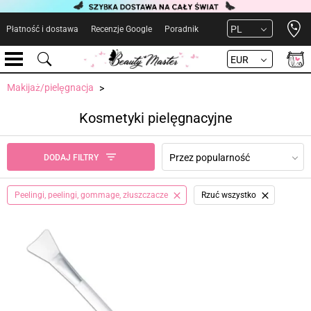
Open 
PL
Płatność i dostawa
Recenzje Google
Poradnik
EUR
Makijaż/pielęgnacja
Kosmetyki pielęgnacyjne
Przez popularność
DODAJ FILTRY
Peelingi, peelingi, gommage, złuszczacze
Rzuć wszystko