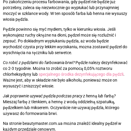
Po zakończeniu procesu farbowania, gdy pędzel nie będzie już
potrzebny, zaleca się niezwłocznie go wypłukać lub przynajmniej
moczyć w szklance wody. W ten sposób farba lub henna nie wysuszy
włosia pędzla.
Pędzle powinno się myć mydłem, tylko w kierunku włosia. Jeśli
wykonujesz ruchy okrężne na dłoni, pędzel może się rozluźnić i
zepsuć. Po dokładnym wypłukaniu pędzla, aż woda będzie
wychodzić czysta przy lekkim wyciskaniu, można zostawić pędzel do
wyschnięcia na ręczniku lub serwetce.
Co robić z pędzlami do farbowania brwi?
Pędzle należy dezynfekować
co 2-3 tygodnie. Można to zrobić za pomocą 0,05% roztworu
chlorheksydyny lub
specjalnego środka dezynfekującego dla pędzli
.
Ważne jest, aby w składzie nie było alkoholu, ponieważ może on
wysuszyć i zniszczyć włosie.
Jak poprawnie używać pędzla podczas pracy z henną lub farbą?
Mieszaj farbę z tlenkiem, a hennę z wodą oddzielną szpatułką,
pędzelkiem lub mikserem. Oczywiście nie używaj pędzla, którego
używasz do formowania brwi.
Na stronie beautymaster.com.ua można znaleźć idealny pędzel w
każdym przedziale cenowym.