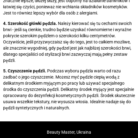
znacznie lepsze, dłużej służy, jest odporny na działanie barwników i
łatwiej się czyści, ponieważ nie wchłania składników kosmetyków.
Jest to również lepszy wybór dla osób z alergiami.
4. Szerokość główki pędzla.
Należy kierować się tu cechami swoich
brwi - jeśli są cienkie, trudno będzie uzyskać równomierne i wyraźne
pokrycie szerokim pędzlem o szerokości kilku centymetrów.
Oczywiście, jeśli przyzwyczaisz się do tego, jest to całkiem możliwe,
ale znacznie wygodniej, gdy pędzel jest jak najbliżej szerokości brwi,
dlatego specjaliści od stylizacji brwi zazwyczaj mają pełny zestaw
pędzli.
5. Czyszczenie pędzli.
Podczas wyboru pędzla warto od razu
zadbać o jego czyszczenie. Możesz myć pędzle ciepłą wodą z
delikatnym środkiem myjącym po pracy lub używać specjalnego
środka do czyszczenia pędzli. Delikatny środek myjący jest specjalnie
opracowany do dezynfekcji kosmetycznych pędzli. Środek skutecznie
usuwa wszelkie tekstury, nie wysusza włosia. Idealnie nadaje się do
pędzli syntetycznych i naturalnych.
Beauty Master, Ukraina