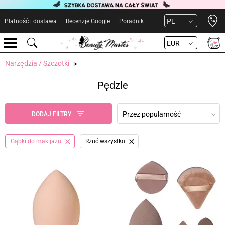
Open 
PL
Płatność i dostawa
Recenzje Google
Poradnik
EUR
Narzędzia / Szczotki
Pędzle
Przez popularność
DODAJ FILTRY
Gąbki do makijażu
Rzuć wszystko