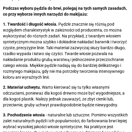
Podczas wyboru pędzla do brwi, polegaj na tych samych zasadach,
co przy wyborze innych narzędzi do makijażu:
1. Twardość i długość włosia.
Pędzle znacznie się różnią pod
względem charakterystyk w zależności od producenta, co można
wykorzystać do różnych zadań. Na przykład, z twardym włosiem
syntetycznym można szybko i dokładnie nakładać barwnik i tworzyć
czyste, precyzyjne linie. Taki materiał zazwyczaj służy bardzo długo,
rzadko wypada i łatwo się czyści. Twarde włosie pozwala na
nakładanie produktu grubą warstwą i jednoczesne przeczochranie
całego włosia. Miękkie pędzle nadają się do bardziej delikatnego i
rozmytego makijażu, gdy nie ma potrzeby tworzenia intensywnego
koloru ani wyraźnych linii.
2. Materiał uchwytu.
Warto kierować się tu tylko własnymi
odczuciami, ponieważ dla kogoś drewno może być wygodniejsze, a
dla kogoś plastik. Należy jednak zauważyć, że zbyt cienki lub,
przeciwnie, gruby uchwyt prawdopodobnie będzie niewygodny.
3. Pochodzenie włosia
- naturalne lub sztuczne. Pomimo wszystkich
zalet naturalnych pędzli i ich popularności, do farbowania brwi lepiej
wybrać wysokiej jakości włosie syntetyczne. Na praktyce jest