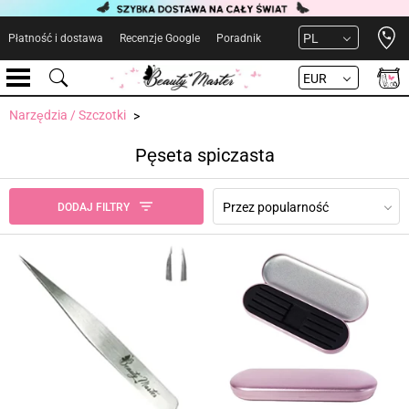
Open 
PL
Płatność i dostawa
Recenzje Google
Poradnik
EUR
Narzędzia / Szczotki
Pęseta spiczasta
Przez popularność
DODAJ FILTRY