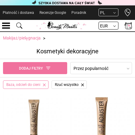
Open 
PL
Płatność i dostawa
Recenzje Google
Poradnik
EUR
Makijaż/pielęgnacja
Kosmetyki dekoracyjne
Przez popularność
DODAJ FILTRY
Baza, odcień do cieni
Rzuć wszystko