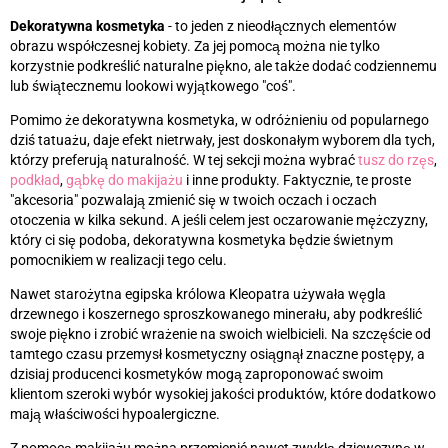
Dekoratywna kosmetyka
- to jeden z nieodłącznych elementów
obrazu współczesnej kobiety. Za jej pomocą można nie tylko
korzystnie podkreślić naturalne piękno, ale także dodać codziennemu
lub świątecznemu lookowi wyjątkowego "coś".
Pomimo że dekoratywna kosmetyka, w odróżnieniu od popularnego
dziś tatuażu, daje efekt nietrwały, jest doskonałym wyborem dla tych,
którzy preferują naturalność. W tej sekcji można wybrać
tusz do rzęs
,
podkład
,
gąbkę do makijażu
i inne produkty. Faktycznie, te proste
"akcesoria" pozwalają zmienić się w twoich oczach i oczach
otoczenia w kilka sekund. A jeśli celem jest oczarowanie mężczyzny,
który ci się podoba, dekoratywna kosmetyka będzie świetnym
pomocnikiem w realizacji tego celu.
Nawet starożytna egipska królowa Kleopatra używała węgla
drzewnego i koszernego sproszkowanego minerału, aby podkreślić
swoje piękno i zrobić wrażenie na swoich wielbicieli. Na szczęście od
tamtego czasu przemysł kosmetyczny osiągnął znaczne postępy, a
dzisiaj producenci kosmetyków mogą zaproponować swoim
klientom szeroki wybór wysokiej jakości produktów, które dodatkowo
mają właściwości hypoalergiczne.