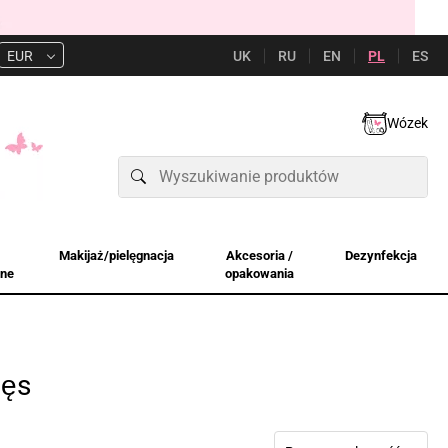
UK
RU
EN
PL
ES
EUR
Wózek
Makijaż/pielęgnacja
Akcesoria /
Dezynfekcja
jne
opakowania
zęs