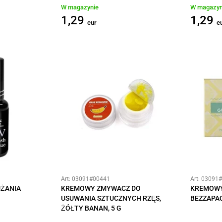
W magazynie
W magazyn
1,29
1,29
eur
e
Art: 03091#00441
Art: 03091
UŻANIA
KREMOWY ZMYWACZ DO
KREMOWY
USUWANIA SZTUCZNYCH RZĘS,
BEZZAPAC
ŻÓŁTY BANAN, 5 G