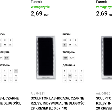
Funmix
Funmix
W magazynie
W magazyn
2,69
2,69
eur
e
Art: 04921
Art: 04925
SH, CZARNE
SCULPTOR LASH&CASH, CZARNE
SCULPTO
E DŁUGOŚCI,
RZĘSY, INDYWIDUALNE DŁUGOŚCI,
RZĘSY, I
28 KRESEK (L; 0,07; 10)
28 KRESEK 