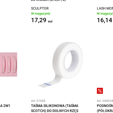
SCULPTOR
LASH M
W magazynie
W magazyn
17,29
16,14
eur
Art: 01608
Art: 04465
A 2W1
TAŚMA SILIKONOWA (TAŚMA
PODNOŚNI
SCOTCH) DO DOLNYCH RZĘS
(PÓŁOKR