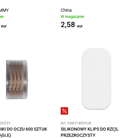
OMMY
China
ie
W magazynie
2,58
eur
eur
#00331
Art: 04851#00438
KI DO OCZU 600 SZTUK
SILIKONOWY KLIPS DO RZĘS,
ĄGŁE)
PRZEZROCZYSTY