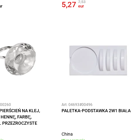
7,53
5,27
ur
eur
#00260
Art: 04693#00496
PIERŚCIEŃ NA KLEJ,
PALETKA-PODSTAWKA 2W1 BIAŁA
 HENNĘ, FARBĘ,
Ł PRZEZROCZYSTE
China