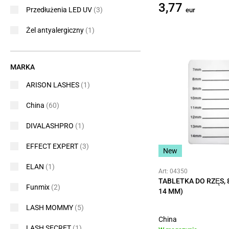
3,77
Przedłużenia LED UV
(3)
eur
Żel antyalergiczny
(1)
MARKA
ARISON LASHES
(1)
China
(60)
DIVALASHPRO
(1)
EFFECT EXPERT
(3)
New
ELAN
(1)
Art: 04350
TABLETKA DO RZĘS, 8
Funmix
(2)
14 MM)
LASH MOMMY
(5)
China
LASH SECRET
(1)