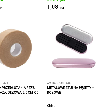
ie
W magazynie
1,08
ur
eur
#00421
Art: 04865#00446
 PRZEDŁUŻANIA RZĘS,
METALOWE ETUI NA PĘSETY –
AZA, BEŻOWA, 2,5 CM X 5
RÓŻOWE
China