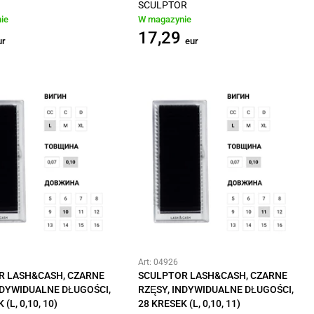
SCULPTOR
ie
W magazynie
17,29
ur
eur
Art: 04926
R LASH&CASH, CZARNE
SCULPTOR LASH&CASH, CZARNE
NDYWIDUALNE DŁUGOŚCI,
RZĘSY, INDYWIDUALNE DŁUGOŚCI,
(L, 0,10, 10)
28 KRESEK (L, 0,10, 11)