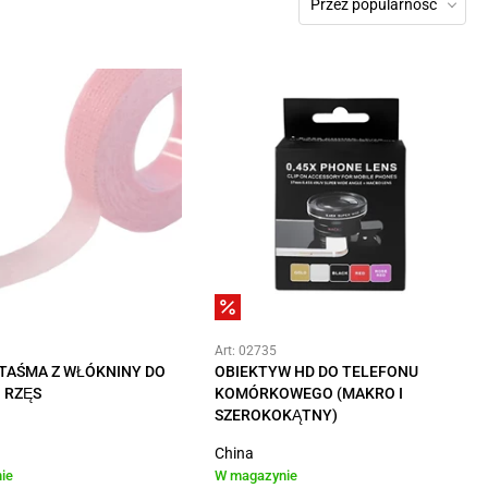
Przez popularność
Art: 02735
TAŚMA Z WŁÓKNINY DO
OBIEKTYW HD DO TELEFONU
 RZĘS
KOMÓRKOWEGO (MAKRO I
SZEROKOKĄTNY)
China
ie
W magazynie