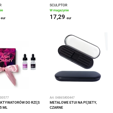
R
SCULPTOR
ie
W magazynie
17,29
eur
eur
#00577
Art: 04865#00447
AKTYWATORÓW DO RZĘS
METALOWE ETUI NA PĘSETY,
5 ML
CZARNE