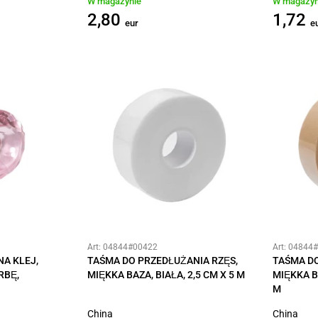
W magazynie
W magazyn
2,80
1,72
eur
e
Art: 04844#00422
Art: 04844
NA KLEJ,
TAŚMA DO PRZEDŁUŻANIA RZĘS,
TAŚMA DO
RBĘ,
MIĘKKA BAZA, BIAŁA, 2,5 CM X 5 M
MIĘKKA B
M
China
China