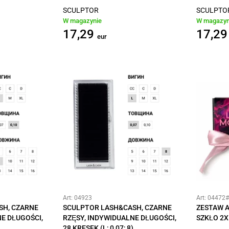
SCULPTOR
SCULPTO
W magazynie
W magazyn
17,29
17,29
eur
Art: 04923
Art: 04472
SH, CZARNE
SCULPTOR LASH&CASH, CZARNE
ZESTAW 
E DŁUGOŚCI,
RZĘSY, INDYWIDUALNE DŁUGOŚCI,
SZKŁO 2X
28 KRESEK (L; 0,07; 8)