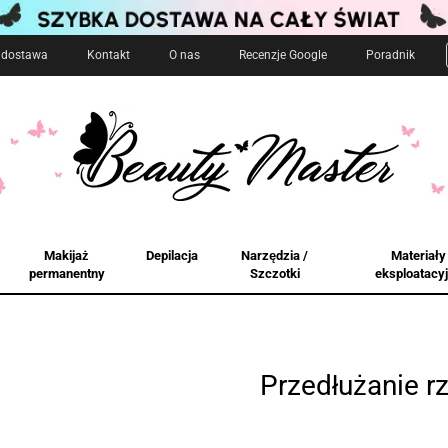
i dostawa
Kontakt
O nas
Recenzje Google
Poradnik
Makijaż
Depilacja
Narzędzia /
Materiały
permanentny
Szczotki
eksploatacy
Przedłużanie r