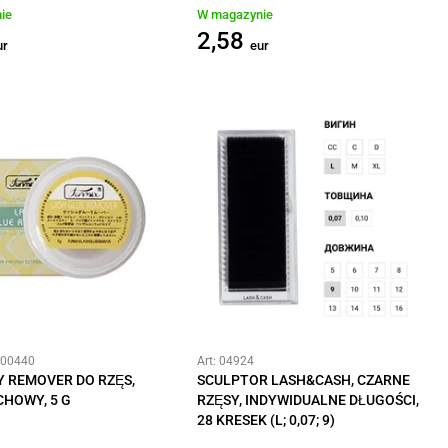
ie
W magazynie
2,58
ur
eur
#00440
Art: 04924
 REMOVER DO RZĘS,
SCULPTOR LASH&CASH, CZARNE
HOWY, 5 G
RZĘSY, INDYWIDUALNE DŁUGOŚCI,
28 KRESEK (L; 0,07; 9)