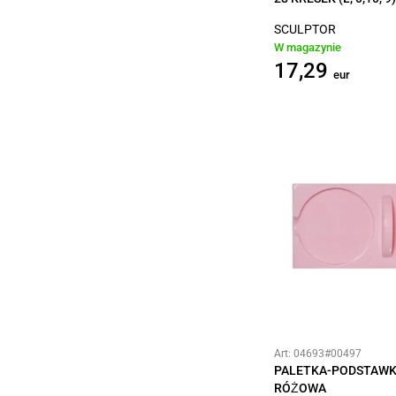
SCULPTOR
W magazynie
17,29
eur
Art: 04693#00497
PALETKA-PODSTAWK
RÓŻOWA