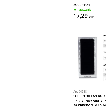
SCULPTOR
W magazynie
17,29
eur
Art: 04928
SCULPTOR LASH&CA
RZĘSY, INDYWIDUALN
28 KRESEK (L, 0,10, 9)