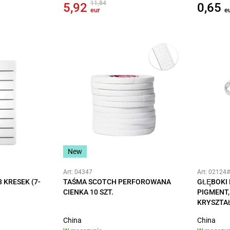
11,84
5,92
0,65
eur
e
New
Art: 04347
Art: 02124
 KRESEK (7-
TAŚMA SCOTCH PERFOROWANA
GŁĘBOKI 
CIENKA 10 SZT.
PIGMENT,
KRYSZTA
China
China