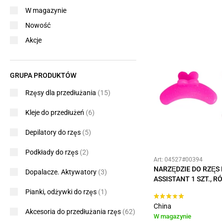
W magazynie
Nowość
Akcje
GRUPA PRODUKTÓW
Rzęsy dla przedłużania
(15)
Kleje do przedłużeń
(6)
Depilatory do rzęs
(5)
Podkłady do rzęs
(2)
Art: 04527#00394
NARZĘDZIE DO RZĘS
Dopalacze. Aktywatory
(3)
ASSISTANT 1 SZT., 
Pianki, odżywki do rzęs
(1)
China
Akcesoria do przedłużania rzęs
(62)
W magazynie