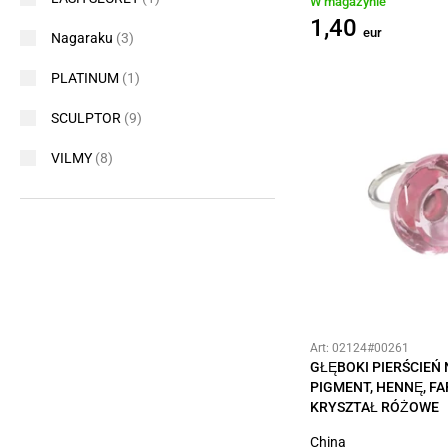
W magazynie
1,40
eur
Nagaraku
(3)
PLATINUM
(1)
SCULPTOR
(9)
VILMY
(8)
Art: 02124#00261
GŁĘBOKI PIERŚCIEŃ 
PIGMENT, HENNĘ, FA
KRYSZTAŁ RÓŻOWE
China