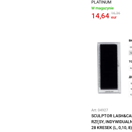
PLATINUM
W magazynie
16,36
14,64
eur
Art: 04927
SCULPTOR LASH&CA
RZĘSY, INDYWIDUALN
28 KRESEK (L, 0,10, 8)