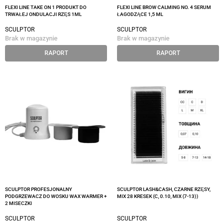
FLEXI LINE TAKE ON 1 PRODUKT DO
FLEXI LINE BROW CALMING NO. 4 SERUM
TRWAŁEJ ONDULACJI RZĘS 1ML
ŁAGODZĄCE 1,5 ML
SCULPTOR
SCULPTOR
Brak w magazynie
Brak w magazynie
RAPORT
RAPORT
SCULPTOR PROFESJONALNY
SCULPTOR LASH&CASH, CZARNE RZĘSY,
PODGRZEWACZ DO WOSKU WAX WARMER +
MIX 28 KRESEK (C, 0.10, MIX (7-13))
2 MISECZKI
SCULPTOR
SCULPTOR