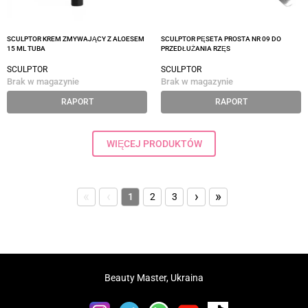
SCULPTOR KREM ZMYWAJĄCY Z ALOESEM
SCULPTOR PĘSETA PROSTA NR 09 DO
15 ML TUBA
PRZEDŁUŻANIA RZĘS
SCULPTOR
SCULPTOR
Brak w magazynie
Brak w magazynie
RAPORT
RAPORT
WIĘCEJ PRODUKTÓW
«
‹
›
»
1
2
3
Beauty Master, Ukraina