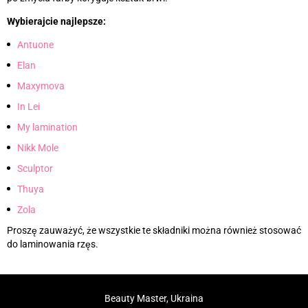
Wybierajcie najlepsze:
Antuone
Elan
Maxymova
In Lei
My lamination
Nikk Mole
Sculptor
Thuya
Zola
Proszę zauważyć, że wszystkie te składniki można również stosować
do laminowania rzęs.
Beauty Master, Ukraina