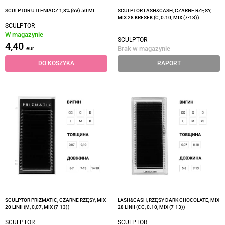
SCULPTOR UTLENIACZ 1,8% (6V) 50 ML
SCULPTOR LASH&CASH, CZARNE RZĘSY,
MIX 28 KRESEK (C, 0.10, MIX (7-13))
SCULPTOR
W magazynie
SCULPTOR
4,40
Brak w magazynie
eur
DO KOSZYKA
RAPORT
SCULPTOR PRIZMATIC, CZARNE RZĘSY, MIX
LASH&CASH, RZĘSY DARK CHOCOLATE, MIX
20 LINII (M, 0,07, MIX (7-13))
28 LINII (CC, 0.10, MIX (7-13))
SCULPTOR
SCULPTOR