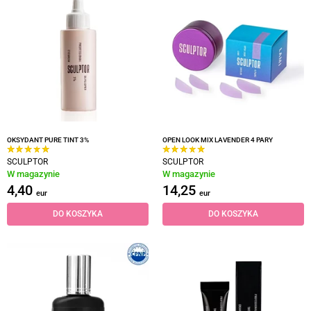
OKSYDANT PURE TINT 3%
OPEN LOOK MIX LAVENDER 4 PARY
SCULPTOR
SCULPTOR
W magazynie
W magazynie
4,40
14,25
eur
eur
DO KOSZYKA
DO KOSZYKA