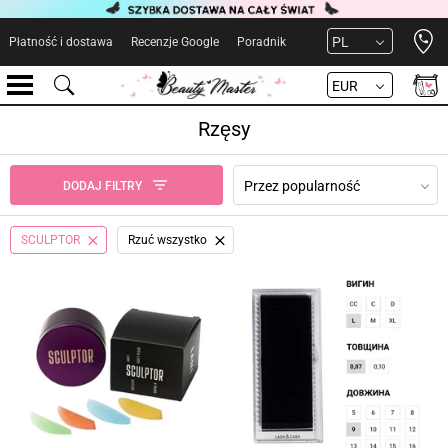
Open 
PL
Płatność i dostawa
Recenzje Google
Poradnik
EUR
Rzęsy
Przez popularność
DODAJ FILTRY
SCULPTOR
Rzuć wszystko