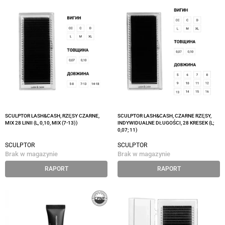
SCULPTOR LASH&CASH, RZĘSY CZARNE,
SCULPTOR LASH&CASH, CZARNE RZĘSY,
MIX 28 LINII (L, 0,10, MIX (7-13))
INDYWIDUALNE DŁUGOŚCI, 28 KRESEK (L;
0,07; 11)
SCULPTOR
SCULPTOR
Brak w magazynie
Brak w magazynie
RAPORT
RAPORT