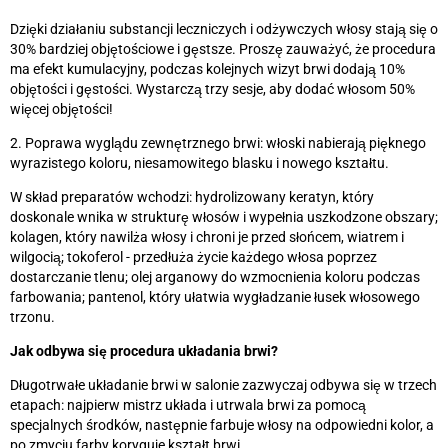
Dzięki działaniu substancji leczniczych i odżywczych włosy stają się o
30% bardziej objętościowe i gęstsze. Proszę zauważyć, że procedura
ma efekt kumulacyjny, podczas kolejnych wizyt brwi dodają 10%
objętości i gęstości. Wystarczą trzy sesje, aby dodać włosom 50%
więcej objętości!
2. Poprawa wyglądu zewnętrznego brwi: włoski nabierają pięknego
wyrazistego koloru, niesamowitego blasku i nowego kształtu.
W skład preparatów wchodzi: hydrolizowany keratyn, który
doskonale wnika w strukturę włosów i wypełnia uszkodzone obszary;
kolagen, który nawilża włosy i chroni je przed słońcem, wiatrem i
wilgocią; tokoferol - przedłuża życie każdego włosa poprzez
dostarczanie tlenu; olej arganowy do wzmocnienia koloru podczas
farbowania; pantenol, który ułatwia wygładzanie łusek włosowego
trzonu.
Jak odbywa się procedura układania brwi?
Długotrwałe układanie brwi w salonie zazwyczaj odbywa się w trzech
etapach: najpierw mistrz układa i utrwala brwi za pomocą
specjalnych środków, następnie farbuje włosy na odpowiedni kolor, a
po zmyciu farby koryguje kształt brwi.