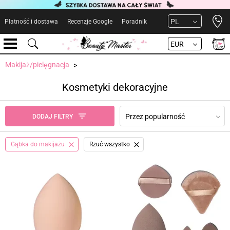
Open 
PL
Płatność i dostawa
Recenzje Google
Poradnik
EUR
Makijaż/pielęgnacja
Kosmetyki dekoracyjne
Przez popularność
DODAJ FILTRY
Gąbka do makijażu
Rzuć wszystko