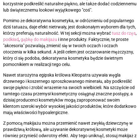
korzystnie podkreślić naturalne piękno, ale także dodać codziennemu
lub świątecznemu lookowi wyjątkowego "coś".
Pomimo że dekoratywna kosmetyka, w odróżnieniu od popularnego
dziś tatuażu, daje efekt nietrwały, jest doskonałym wyborem dla tych,
którzy preferują naturalność. W tej sekcji można wybrać
tusz do rzęs
,
podkład
,
gąbkę do makijażu
i inne produkty. Faktycznie, te proste
"akcesoria" pozwalają zmienić się w twoich oczach i oczach
otoczenia w kilka sekund. A jeśli celem jest oczarowanie mężczyzny,
który ci się podoba, dekoratywna kosmetyka będzie świetnym
pomocnikiem w realizacji tego celu.
Nawet starożytna egipska królowa Kleopatra używała węgla
drzewnego i koszernego sproszkowanego minerału, aby podkreślić
swoje piękno i zrobić wrażenie na swoich wielbicieli. Na szczęście od
tamtego czasu przemysł kosmetyczny osiągnął znaczne postępy, a
dzisiaj producenci kosmetyków mogą zaproponować swoim
klientom szeroki wybór wysokiej jakości produktów, które dodatkowo
mają właściwości hypoalergiczne.
Z pomocą makijażu można przemienić nawet zwykłą dziewczynę w
prawdziwą królową, ale używanie dekoratywnej kosmetyki może
również przynieść odwrotny efekt. Aby tego uniknąć, stosuj makijaż z