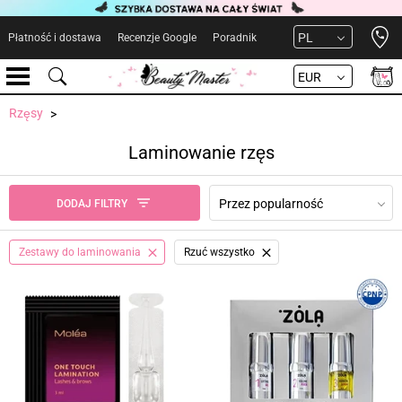
Open 
PL
Płatność i dostawa
Recenzje Google
Poradnik
EUR
Rzęsy
Laminowanie rzęs
Przez popularność
DODAJ FILTRY
Zestawy do laminowania
Rzuć wszystko