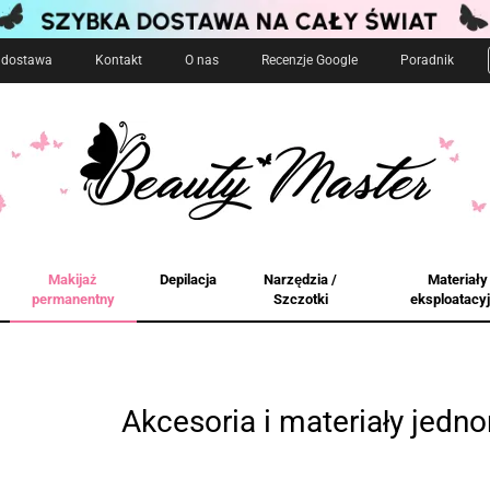
i dostawa
Kontakt
O nas
Recenzje Google
Poradnik
Makijaż
Depilacja
Narzędzia /
Materiały
permanentny
Szczotki
eksploatacy
Akcesoria i materiały jedn