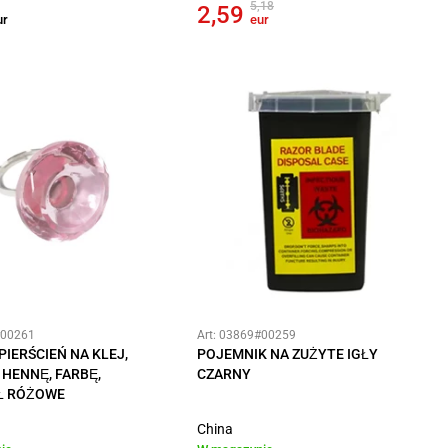
5,18
2,59
ur
eur
#00261
Art: 03869#00259
PIERŚCIEŃ NA KLEJ,
POJEMNIK NA ZUŻYTE IGŁY
 HENNĘ, FARBĘ,
CZARNY
Ł RÓŻOWE
China