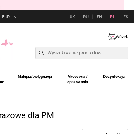
UK
RU
EN
PL
ES
EUR
Wózek
Makijaż/pielęgnacja
Akcesoria /
Dezynfekcja
jne
opakowania
orazowe dla PM