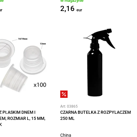
ie
W magazynie
2,16
ur
eur
Art: 03865
Z PŁASKIM DNEM I
CZARNA BUTELKA Z ROZPYLACZEM
EM, ROZMIAR L, 15 MM,
250 ML
K
China