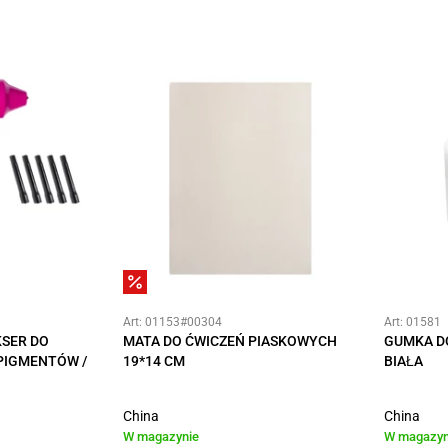
Art: 01153#00304
Art: 01581
SER DO
MATA DO ĆWICZEŃ PIASKOWYCH
GUMKA D
 PIGMENTÓW /
19*14 CM
BIAŁA
China
China
W magazynie
W magazyn