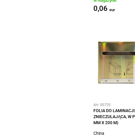
W magazynie
0,06
eur
Art: 00720
FOLIA DO LAMINACJI
ZNIECZULAJĄCA, W P
MM X 200 M)
China