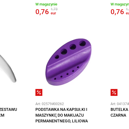
W magazynie
W magazyn
1,73
1
0,76
0,76
eur
e
Art: 02579#00262
Art: 04137
 ZESTAWU
PODSTAWKA NA KAPSUŁKI I
BUTELKA 
CM
MASZYNKĘ DO MAKIJAŻU
CZARNA
PERMANENTNEGO, LILIOWA