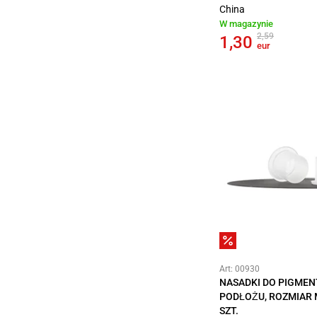
China
W magazynie
2,59
1,30
eur
Art: 00930
NASADKI DO PIGME
PODŁOŻU, ROZMIAR 
SZT.