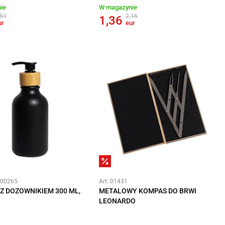
ie
W magazynie
,51
2,16
1,36
ur
eur
#00265
Art: 01431
Z DOZOWNIKIEM 300 ML,
METALOWY KOMPAS DO BRWI
LEONARDO