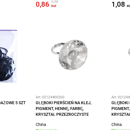
1,73
0,86
1,08
eur
e
Art: 02124#00260
Art: 02124
AŻOWE 5 SZT
GŁĘBOKI PIERŚCIEŃ NA KLEJ,
GŁĘBOKI 
PIGMENT, HENNĘ, FARBĘ,
PIGMENT,
KRYSZTAŁ PRZEZROCZYSTE
KRYSZTA
China
China