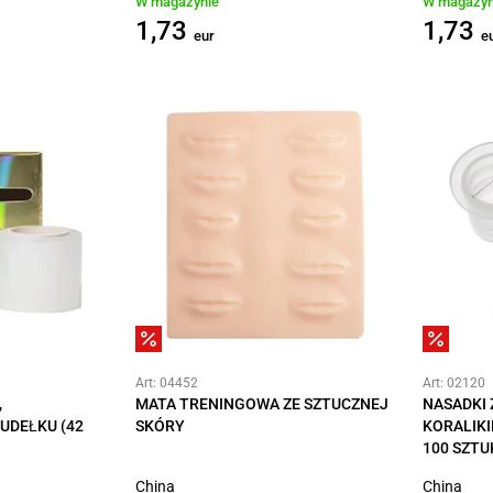
W magazynie
W magazyn
1,73
1,73
eur
e
Art: 04452
Art: 02120
,
MATA TRENINGOWA ZE SZTUCZNEJ
NASADKI 
UDEŁKU (42
SKÓRY
KORALIKI
100 SZTU
China
China