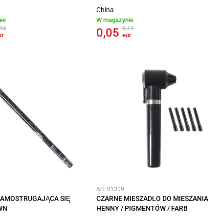
China
ie
W magazynie
,16
0,11
0,05
ur
eur
Art: 01209
SAMOSTRUGAJĄCA SIĘ
CZARNE MIESZADŁO DO MIESZANIA
WN
HENNY / PIGMENTÓW / FARB