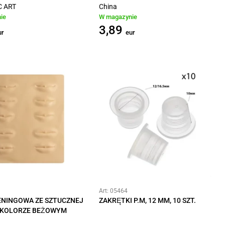
 ART
China
ie
W magazynie
3,89
ur
eur
Art: 05464
ENINGOWA ZE SZTUCZNEJ
ZAKRĘTKI P.M, 12 MM, 10 SZT.
 KOLORZE BEŻOWYM