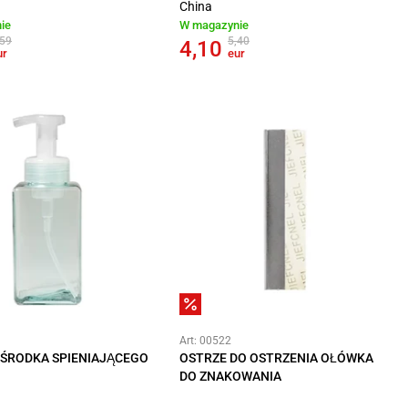
China
ie
W magazynie
,59
5,40
4,10
ur
eur
Art: 00522
 ŚRODKA SPIENIAJĄCEGO
OSTRZE DO OSTRZENIA OŁÓWKA
DO ZNAKOWANIA