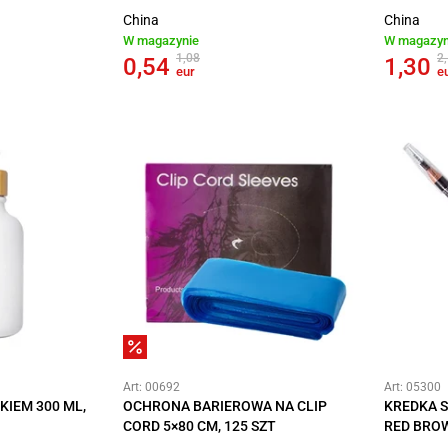
China
China
W magazynie
W magazyn
1,08
2
0,54
1,30
eur
e
Art: 00692
Art: 05300
KIEM 300 ML,
OCHRONA BARIEROWA NA CLIP
KREDKA 
CORD 5×80 CM, 125 SZT
RED BRO