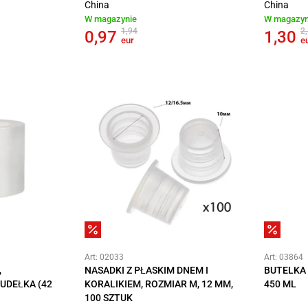
China
China
W magazynie
W magazyn
1,94
2
0,97
1,30
eur
e
Art: 02033
Art: 03864
,
NASADKI Z PŁASKIM DNEM I
BUTELKA
PUDEŁKA (42
KORALIKIEM, ROZMIAR M, 12 MM,
450 ML
100 SZTUK