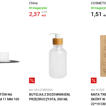
China
COSMETIC
W magazynie
W magazyn
6,05
2,37
1,51
eur
e
Art: 04137#00264
Art: 01033
NTÓW NA
BUTELKA Z DOZOWNIKIEM,
MATA TR
M 11 MM 100
PRZEZROCZYSTA, 300 ML
SKÓRY W
22*19 CM