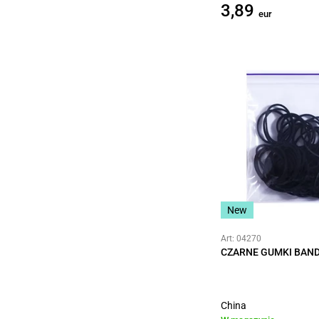
3,89
eur
New
Art: 04270
CZARNE GUMKI BAND
China