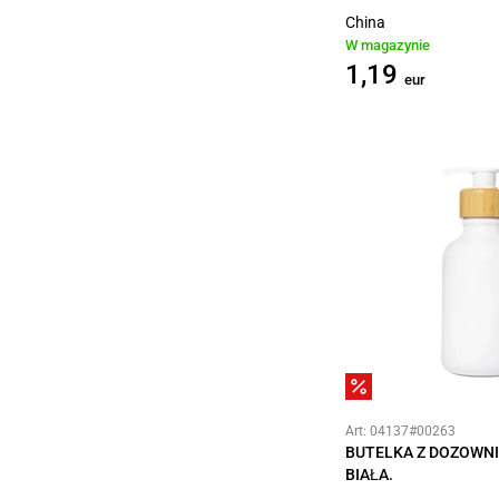
China
W magazynie
1,19
eur
Art: 04137#00263
BUTELKA Z DOZOWNI
BIAŁA.