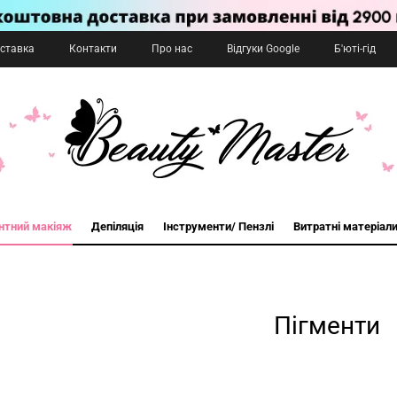
оставка
Контакти
Про нас
Відгуки Google
Б'юті-гід
нтний макіяж
Депіляція
Інструменти/ Пензлі
Витратні матеріал
Пігменти