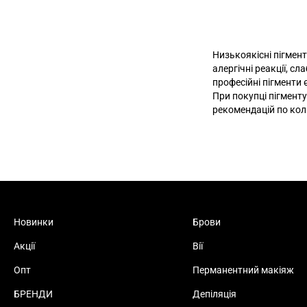
Низькоякісні пігмент
алергічні реакції, с
професійні пігменти
При покупці пігменту
рекомендацій по кол
Новинки
Брови
Акції
Вії
Опт
Перманентний макіяж
БРЕНДИ
Депіляція