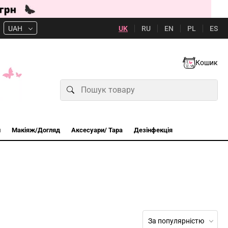
UK
RU
EN
PL
ES
UAH
Кошик
и
Макіяж/Догляд
Аксесуари/ Тара
Дезінфекція
За популярністю