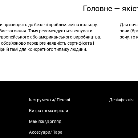
Головне — якіс
и призводять до безлічі проблем: зміна кольору,
Для поча
лабке загоєння. Тому рекомендується купувати
зони (бр
 європейського або американського виробництва.
зону, то
 обов'язково перевірте наявність сертифіката і
ірній гамі для конкретного типажу людини.
Інструменти/ Пензлі
Дезінфекція
Витратні матеріали
Макіяж/Догляд
Аксесуари/ Тара