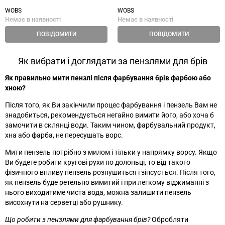
WOBS
WOBS
Немає в наявності
Немає в наявності
ПОВІДОМИТИ
ПОВІДОМИТИ
Як вибрати і доглядати за пензлями для брів
Як правильно мити пензлі після фарбування брів фарбою або
хною?
Після того, як Ви закінчили процес фарбування і пензель Вам не
знадобиться, рекомендується негайно вимити його, або хоча б
замочити в склянці води. Таким чином, фарбувальний продукт,
хна або фарба, не пересушать ворс.
Мити пензель потрібно з милом і тільки у напрямку ворсу. Якщо
Ви будете робити кругові рухи по долоньці, то від такого
фізичного впливу пензель розпушиться і зіпсується. Після того,
як пензель буде ретельно вимитий і при легкому віджиманні з
нього виходитиме чиста вода, можна залишити пензель
висохнути на серветці або рушнику.
Що робити з пензлями для фарбування брів?
Обробляти