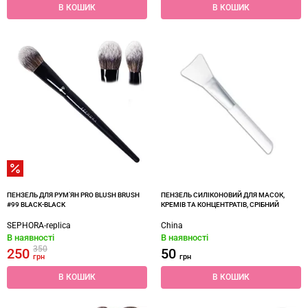
В КОШИК
В КОШИК
ПЕНЗЕЛЬ ДЛЯ РУМ’ЯН PRO BLUSH BRUSH
ПЕНЗЕЛЬ СИЛІКОНОВИЙ ДЛЯ МАСОК,
#99 BLACK-BLACK
КРЕМІВ ТА КОНЦЕНТРАТІВ, СРІБНИЙ
SEPHORA-replica
China
В наявності
В наявності
350
250
50
грн
грн
В КОШИК
В КОШИК