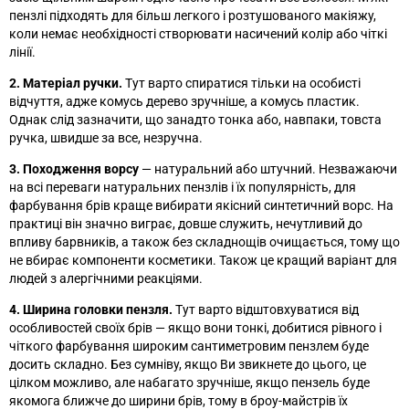
пензлі підходять для більш легкого і розтушованого макіяжу,
коли немає необхідності створювати насичений колір або чіткі
лінії.
2. Матеріал ручки.
Тут варто спиратися тільки на особисті
відчуття, адже комусь дерево зручніше, а комусь пластик.
Однак слід зазначити, що занадто тонка або, навпаки, товста
ручка, швидше за все, незручна.
3. Походження ворсу
—
натуральний або штучний. Незважаючи
на всі переваги натуральних пензлів і їх популярність, для
фарбування брів краще вибирати якісний синтетичний ворс. На
практиці він значно виграє, довше служить, нечутливий до
впливу барвників, а також без складнощів очищається, тому що
не вбирає компоненти косметики. Також це кращий варіант для
людей з алергічними реакціями.
4. Ширина головки пензля.
Тут варто відштовхуватися від
особливостей своїх брів
—
якщо вони тонкі, добитися рівного і
чіткого фарбування широким сантиметровим пензлем буде
досить складно. Без сумніву, якщо Ви звикнете до цього, це
цілком можливо, але набагато зручніше, якщо пензель буде
якомога ближче до ширини брів, тому в броу-майстрів їх