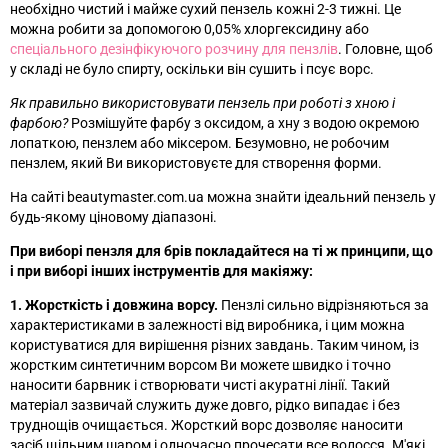
необхідно чистий і майже сухий пензель кожні 2-3 тижні. Це
можна робити за допомогою 0,05% хлоргексидину або
спеціального дезінфікуючого розчину для пензлів
. Головне, щоб
у складі не було спирту, оскільки він сушить і псує ворс.
Як правильно використовувати пензель при роботі з хною і
фарбою?
Розмішуйте фарбу з оксидом, а хну з водою окремою
лопаткою, пензлем або міксером. Безумовно, не робочим
пензлем, який Ви використовуєте для створення форми.
На сайті beautymaster.com.ua можна знайти ідеальний пензель у
будь-якому ціновому діапазоні.
При виборі пензля для брів покладайтеся на ті ж принципи, що
і при виборі інших інструментів для макіяжу:
1. Жорсткість і довжина ворсу.
Пензлі сильно відрізняються за
характеристиками в залежності від виробника, і цим можна
користуватися для вирішення різних завдань. Таким чином, із
жорстким синтетичним ворсом Ви можете швидко і точно
наносити барвник і створювати чисті акуратні лінії. Такий
матеріал зазвичай служить дуже довго, рідко випадає і без
труднощів очищається. Жорсткий ворс дозволяє наносити
засіб щільним шаром і одночасно прочесати все волосся. М'які