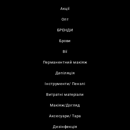
Акції
Опт
БРЕНДИ
Брови
Вії
Перманентний макіяж
Депіляція
Інструменти/ Пензлі
Витратні матеріали
Макіяж/Догляд
Аксесуари/ Тара
Дезінфекція