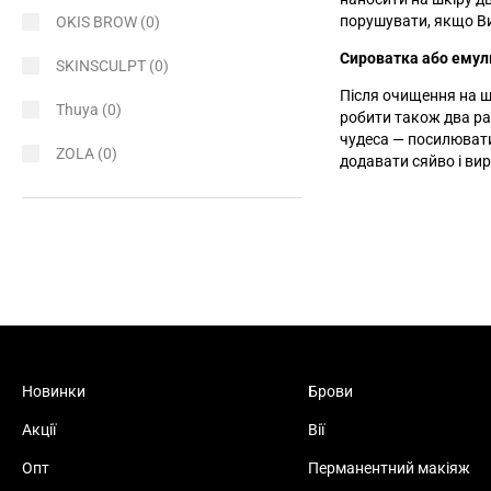
порушувати, якщо Ви
OKIS BROW
(0)
Сироватка або емул
SKINSCULPT
(0)
Після очищення на ш
Thuya
(0)
робити також два ра
чудеса
—
посилювати
ZOLA
(0)
додавати сяйво і ви
Новинки
Брови
Акції
Вії
Опт
Перманентний макіяж