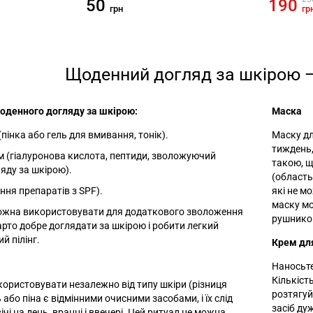
50
190
грн
гр
Щоденний догляд за шкірою —
оденного догляду за шкірою:
Маска
пінка або гель для вмивання, тонік).
Маску дл
тиждень,
 (гіалуронова кислота, пептиди, зволожуючий
такою, щ
яду за шкірою).
(область
ння препаратів з SPF).
які не м
маску м
ожна використовувати для додаткового зволоження
рушником
арто добре доглядати за шкірою і робити легкий
й пілінг.
Крем дл
Наносьте
Кількіст
икористовувати незалежно від типу шкіри (різниця
розтягуй
ь або піна є відмінними очисними засобами, і їх слід
засіб ду
ічі на день, вранці і ввечері. Цей ритуал не можна