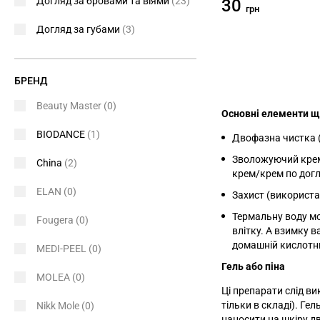
Догляд за бровами та віями
(23)
30
грн
Догляд за губами
(3)
БРЕНД
Beauty Master
(0)
Основні елементи щ
BIODANCE
(1)
Двофазна чистка (
Зволожуючий крем
China
(2)
крем/крем по догл
ELAN
(0)
Захист (використа
Термальну воду м
Fougera
(0)
влітку. А взимку в
домашній кислотни
MEDI-PEEL
(0)
Гель або піна
MOLEA
(0)
Ці препарати слід в
тільки в складі). Гел
Nikk Mole
(0)
наносити на шкіру дв