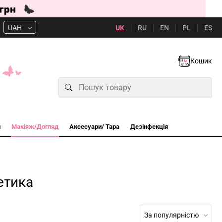
UK
RU
EN
PL
ES
UAH
Кошик
и
Макіяж/Догляд
Аксесуари/ Тара
Дезінфекція
етика
За популярністю