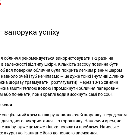
н
 запорука успіху
я обличчя рекомендується використовувати 1-2 рази на
 в залежності від типу шкіри. Кількість засобу повинна бути
об вся поверхня обличчя була покрита легким рівним шаром
 навколо очей і губ не чіпаємо
—
це дуже тонкі і чутливі ділянки,
ожна щоразу травмувати і розтягувати). Через 10-15 хвилин
ожна змити теплою водою і промокнути обличчя паперовим
 або почекати, поки краплі води висохнуть самі по собі.
я очей
 спеціальний крем на шкіру навколо очей щоранку і перед сном.
ь для одного використання
— з
горошинку. Наносячи крем, не
те шкіру, адже це може тільки посилити проблему. Наносьте
же акуратно і залиште його до повного висихання.