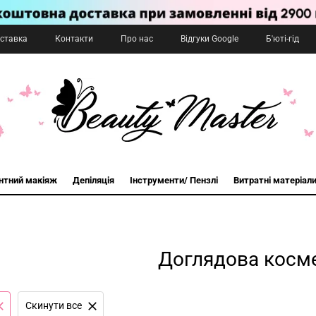
оставка
Контакти
Про нас
Відгуки Google
Б'юті-гід
нтний макіяж
Депіляція
Інструменти/ Пензлі
Витратні матеріал
Доглядова косм
Cкинути все