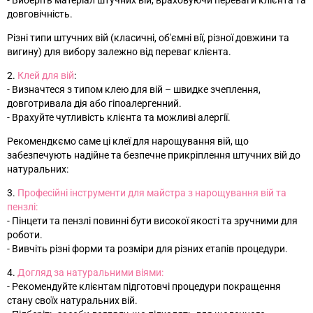
- Виберіть матеріал штучних вій, враховуючи переваги клієнта та
довговічність.
Різні типи штучних вій (класичні, об'ємні вії, різної довжини та
вигину) для вибору залежно від переваг клієнта.
2.
Клей для вій
:
- Визначтеся з типом клею для вій – швидке зчеплення,
довготривала дія або гіпоалергенний.
- Врахуйте чутливість клієнта та можливі алергії.
Рекомендкємо саме ці клеї для нарощування вій, що
забезпечують надійне та безпечне прикріплення штучних вій до
натуральних:
3.
Професійні інструменти для майстра з нарощування вій та
пензлі:
- Пінцети та пензлі повинні бути високої якості та зручними для
роботи.
- Вивчіть різні форми та розміри для різних етапів процедури.
4.
Догляд за натуральними віями:
- Рекомендуйте клієнтам підготовчі процедури покращення
стану своїх натуральних вій.