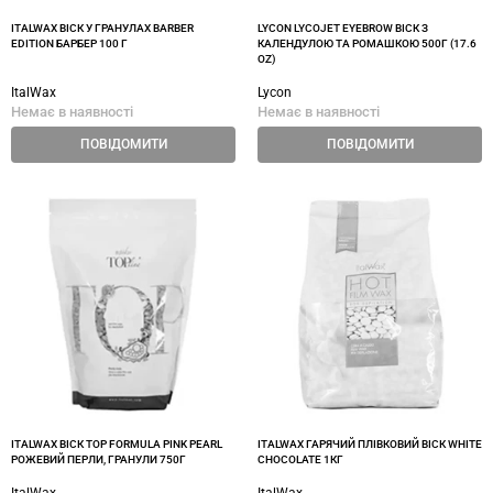
ITALWAX ВІСК У ГРАНУЛАХ BARBER
LYCON LYCOJET EYEBROW ВІСК З
EDITION БАРБЕР 100 Г
КАЛЕНДУЛОЮ ТА РОМАШКОЮ 500Г (17.6
OZ)
ItalWax
Lycon
Немає в наявності
Немає в наявності
ПОВІДОМИТИ
ПОВІДОМИТИ
ITALWAX ВІСК TOP FORMULA PINK PEARL
ITALWAX ГАРЯЧИЙ ПЛІВКОВИЙ ВІСК WHITE
РОЖЕВИЙ ПЕРЛИ, ГРАНУЛИ 750Г
CHOCOLATE 1КГ