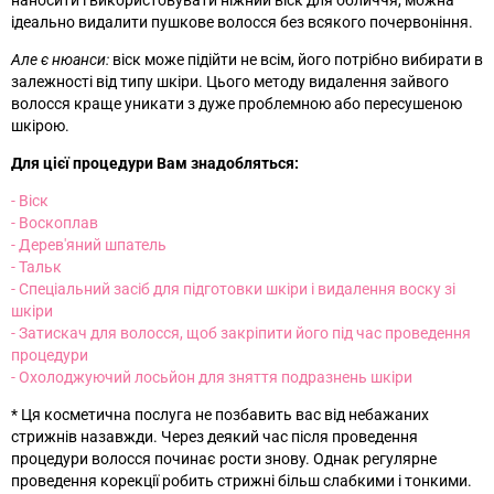
наносити і використовувати ніжний віск для обличчя, можна
ідеально видалити пушкове волосся без всякого почервоніння.
Але є нюанси:
віск може підійти не всім, його потрібно вибирати в
залежності від типу шкіри. Цього методу видалення зайвого
волосся краще уникати з дуже проблемною або пересушеною
шкірою.
Для цієї процедури Вам знадобляться:
- Bіск
- Воскоплав
- Дерев'яний шпатель
- Тальк
- Спеціальний засіб для підготовки шкіри і видалення воску зі
шкіри
-
Затискач для волосся, щоб закріпити його під час проведення
процедури
- Охолоджуючий лосьйон для зняття подразнень шкіри
* Ця косметична послуга не позбавить вас від небажаних
стрижнів назавжди. Через деякий час після проведення
процедури волосся починає рости знову. Однак регулярне
проведення корекції робить стрижні більш слабкими і тонкими.