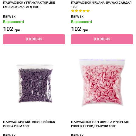
ITALWAX ВІСК У ГРАНУЛАХ TOP LINE
ITALWAX ВІСК NIRVANA SPA WAX САНДАЛ
EMERALD СМАРАГД 100 Г
100Г
ItalWax
ItalWax
В наявності
В наявності
102
102
грн
грн
В КОШИК
В КОШИК
ITALWAX ГАРЯЧИЙ ПЛІВКОВИЙ ВІСК
ITALWAX ВІСК TOP FORMULA PINK PEARL
СЛИВА PLUM 100Г
РОЖЕВІ ПЕРЛИ, ГРАНУЛИ 100Г
ItalWax
ItalWax