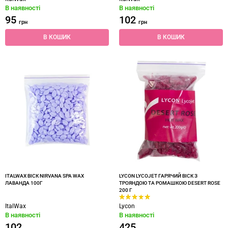
В наявності
В наявності
95
102
грн
грн
В КОШИК
В КОШИК
ITALWAX ВІСК NIRVANA SPA WAX
LYCON LYCOJET ГАРЯЧИЙ ВІСК З
ЛАВАНДА 100Г
ТРОЯНДОЮ ТА РОМАШКОЮ DESERT ROSE
200 Г
ItalWax
Lycon
В наявності
В наявності
102
425