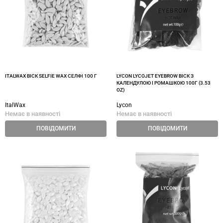
ITALWAX ВІСК SELFIE WAX СЕЛФІ 100 Г
LYCON LYCOJET EYEBROW ВІСК З
КАЛЕНДУЛОЮ І РОМАШКОЮ 100Г (3.53
OZ)
ItalWax
Lycon
Немає в наявності
Немає в наявності
ПОВІДОМИТИ
ПОВІДОМИТИ