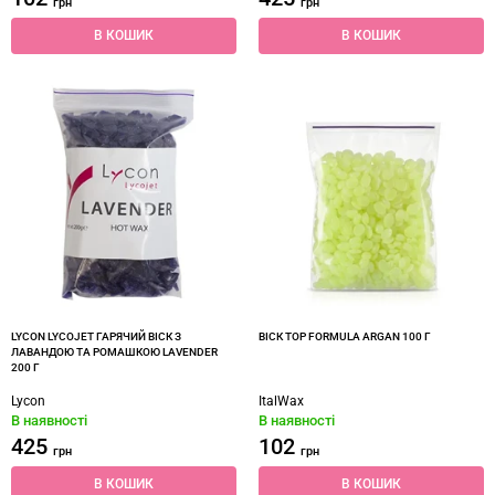
грн
грн
В КОШИК
В КОШИК
LYCON LYCOJET ГАРЯЧИЙ ВІСК З
ВІСК TOP FORMULA ARGAN 100 Г
ЛАВАНДОЮ ТА РОМАШКОЮ LAVENDER
200 Г
Lycon
ItalWax
В наявності
В наявності
425
102
грн
грн
В КОШИК
В КОШИК