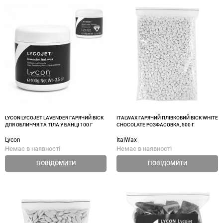
LYCON LYCOJET LAVENDER ГАРЯЧИЙ ВІСК
ITALWAX ГАРЯЧИЙ ПЛІВКОВИЙ ВІСК WHITE
ДЛЯ ОБЛИЧЧЯ ТА ТІЛА У БАНЦІ 100 Г
CHOCOLATE РОЗФАСОВКА, 500 Г
Lycon
ItalWax
Немає в наявності
Немає в наявності
ПОВІДОМИТИ
ПОВІДОМИТИ