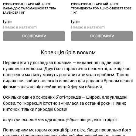
LYCON LYCOJET ГАРЯЧИЙ ВІСК З
LYCON LYCOJET ГАРЯЧИЙ ВІСК З
ЛАВАНДОЮ ТА РОМАШКОЮ ТА ТІЛА
ТРОЯНДОЮ ТА РОМАШКОЮ DESERT ROSE
LAVENDER 1 КГ
1 КГ
Lycon
Lycon
Немає в наявності
Немає в наявності
ПОВІДОМИТИ
ПОВІДОМИТИ
Корекція брів воском
Перший етап у догляді за бровами
—
видалення надлишків і
пушкового волосся. Другі хоч і практично непомітні, але під час
нанесення макіяжу можуть доставити чимало проблем. Також
видалення зайвих волосків важливо для додання бровам певної
форми залежно від особливостей форми обличчя.
Оскільки один з основних б'юті-трендів
—
широкі, але укладені
брови, то і корекція істотно змінилася за останні роки. Ніяких
ниточок, тільки природні брови!
Існує три основні методи корекції брів:
пінцет, віск і трідінг.
Популярним методом корекції брів є віск. Якщо правильно його