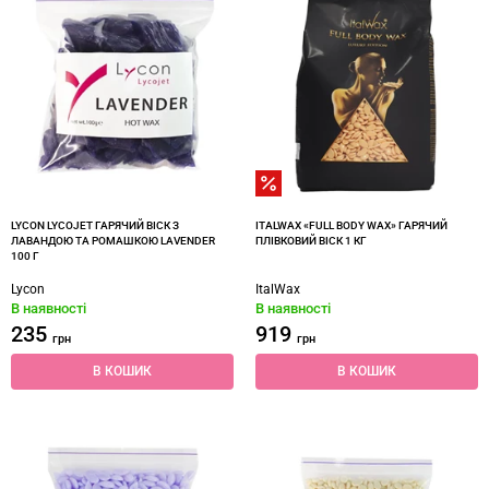
LYCON LYCOJET ГАРЯЧИЙ ВІСК З
ITALWAX «‎FULL BODY WAX»‎ ГАРЯЧИЙ
ЛАВАНДОЮ ТА РОМАШКОЮ LAVENDER
ПЛІВКОВИЙ ВІСК 1 КГ
100 Г
Lycon
ItalWax
В наявності
В наявності
235
919
грн
грн
В КОШИК
В КОШИК