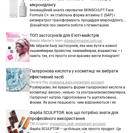
мікронідлінгу
Інноваційний аналіз сироватки SKINSCULPT Face
Formula C+: як стабільна форма вітаміну C (SAP) і
ресвератрол трансформують процедури мікронідлінгу.
Дізнайтеся про секрети роботи з пігментацією,
розтяжками та віковими змінами на обличчі та тілі, а
ТОП застосунків для б’юті-майстрів
також протоколи безпеки для досягнення вау-ефекту.
Beauty Master's team
@beautymaster.com.ua
Ми зібрали базу застосунків, яка має бути в кожної
лашмейкерки, бровістки, ламімейкерки, візажистки — і
навіть тих, хто просто хоче красиво вести Instagram!
Гіалуронова кислота у косметиці: як вибрати
ефективний засіб
Оксана Кац
@oksana_kats instagram account
Розбираємо, які бувають форми гіалуронової кислоти в
косметиці: високо-, низько- та ультранизкомолекулярна,
гіалуронат натрію, гідролізована та ацетильована
форми. Як вони працюють, чим відрізняються і як
підібрати засіб із потрібним типом гіалуронки.
Фарба SCULPTOR: все, що потрібно знати для
Пояснюємо все просто — із прикладами товарів та
посиланням на аналізатор складу.
професійного використання
TM Sculptor
@sculptor_lash instagram account
Фарба SCULPTOR — це більше, ніж просто продукт. Це