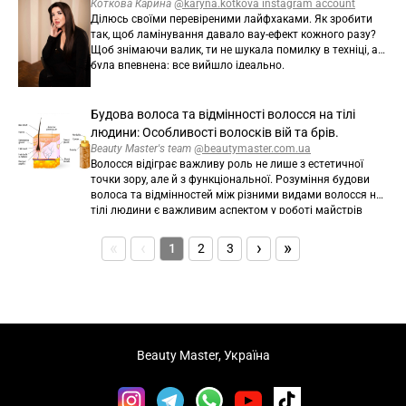
засоби для домашнього догляду, які допомагають
Коткова Карина
@karyna.kotkova instagram account
підтримувати красу та здоров'я вій і брів після
Ділюсь своїми перевіреними лайфхаками. Як зробити
процедур.
так, щоб ламінування давало вау-ефект кожного разу?
Щоб знімаючи валик, ти не шукала помилку в техніці, а
була впевнена: все вийшло ідеально.
Будова волоса та відмінності волосся на тілі
людини: Особливості волосків вій та брів.
Beauty Master's team
@beautymaster.com.ua
Волосся відіграє важливу роль не лише з естетичної
точки зору, але й з функціональної. Розуміння будови
волоса та відмінностей між різними видами волосся на
тілі людини є важливим аспектом у роботі майстрів
ламімейкерів, бровистів та майстрів з нарощення вій.
Волосся на різних ділянках тіла має свої особливості, які
«
‹
›
»
1
2
3
впливають на методи догляду та використання різних
продуктів. У цій статті ми розглянемо основні типи
волосся на, їх будову та терміни оновлення волосків.
Beauty Master, Україна