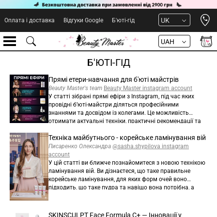
Open 
UK
Оплата і доставка
Відгуки Google
Б'юті-гід
UAH
Б'ЮТІ-ГІД
Прямі етери-навчання для б'юті майстрів
Beauty Master's team
Beauty Master instagram account
У статті зібрані прямі ефіри з Instagram, під час яких
провідні бʼюті-майстри діляться професійними
знаннями та досвідом із колегами. Це можливість
отримати актуальні техніки, практичні рекомендації та
підвищити рівень майстерності.
Техніка майбутнього - корейське ламінування вій
Писаренко Олександра
@sasha.shypilova instagram
account
У цій статті ви ближче познайомитеся з новою технікою
ламінування вій. Ви дізнаєтеся, що таке правильне
корейське ламінування, для яких форм очей воно
підходить, що таке пудра та навіщо вона потрібна, а
також які матеріали необхідно придбати.
SKINSCULPT Face Formula C+ — Інновації у