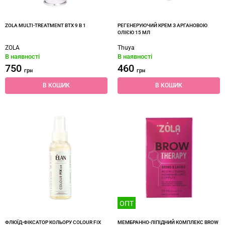
ZOLA MULTI-TREATMENT BTX 9 В 1
РЕГЕНЕРУЮЧИЙ КРЕМ З АРГАНОВОЮ
ОЛІЄЮ 15 МЛ
ZOLA
Thuya
В наявності
В наявності
750
460
грн
грн
В КОШИК
В КОШИК
ОПТ
ФЛЮЇД-ФІКСАТОР КОЛЬОРУ COLOUR FIX
МЕМБРАННО-ЛІПІДНИЙ КОМПЛЕКС BROW