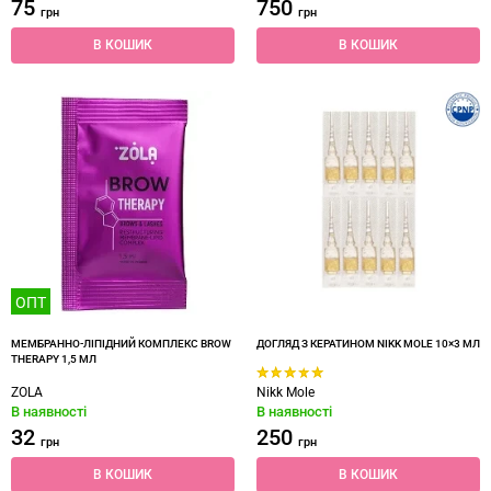
75
750
грн
грн
В КОШИК
В КОШИК
ОПТ
МЕМБРАННО-ЛІПІДНИЙ КОМПЛЕКС BROW
ДОГЛЯД З КЕРАТИНОМ NIKK MOLE 10×3 МЛ
THERAPY 1,5 МЛ
ZOLA
Nikk Mole
В наявності
В наявності
32
250
грн
грн
В КОШИК
В КОШИК