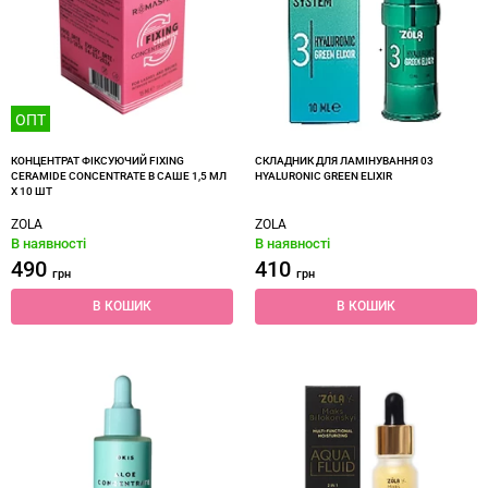
ОПТ
КОНЦЕНТРАТ ФІКСУЮЧИЙ FIXING
СКЛАДНИК ДЛЯ ЛАМІНУВАННЯ 03
CERAMIDE CONCENTRATE В САШЕ 1,5 МЛ
HYALURONIC GREEN ELIXIR
X 10 ШТ
ZOLA
ZOLA
В наявності
В наявності
490
410
грн
грн
В КОШИК
В КОШИК