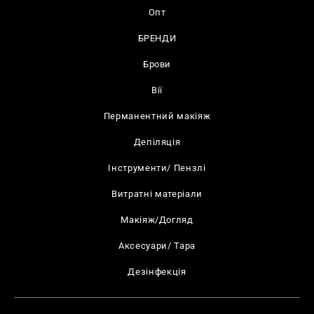
Опт
БРЕНДИ
Брови
Вії
Перманентний макіяж
Депіляція
Інструменти/ Пензлі
Витратні матеріали
Макіяж/Догляд
Аксесуари/ Тара
Дезінфекція