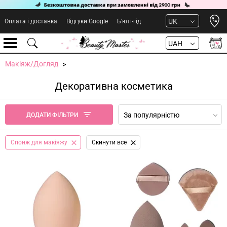
Open 
UK
Оплата і доставка
Відгуки Google
Б'юті-гід
UAH
Макіяж/Догляд
Декоративна косметика
За популярністю
ДОДАТИ ФІЛЬТРИ
Спонж для макіяжу
Cкинути все