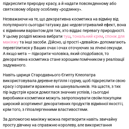
підкреслити природну красу, а й надати повсякденному або
святковому образу особливу «родзинку».
Незважаючи на те, що декоративна косметика на відміну від
популярного сьогодні татуажу дає недовготривалий ефект, вона
є відмінним варіантом для тих, хто віддає перевагу природності.
У цьому розділі можна вибрати
туш
,
тональний крем
,
спонж для
макіяжу
та інші засоби. Дійсно, ці прості «девайси» допомагають
перевтілитися у Ваших очах і очах оточуючих за лічені секунди.
А якщо мета
—
підкорити чоловіка, який сподобався, то
декоративна косметика стане хорошим помічником у реалізації
задуманого.
Навіть цариця Стародавнього Єгипту Клеопатра
використовувала деревне вугілля і сурму, щоб підкреслити свою
красу і справити враження на шанувальників. На щастя, з тих
пір індустрія краси домоглася значних успіхів, і сьогодні
виробники косметики можуть запропонувати своїм покупцям
широкий асортимент декоративних продуктів відмінної якості і,
крім того, з гіпоалергенними властивостями.
За допомогою макіяжу можна перетворити навіть звичайну
просту дівчину на справжню королеву, але використання