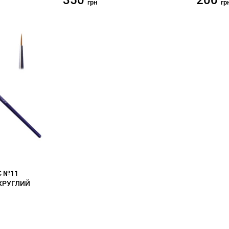
350
200
грн
гр
C №11
 КРУГЛИЙ