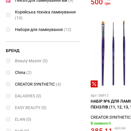
Пензлі для ламінування вій
(9)
500
грн
Корейська техніка ламінування
(10)
Набори для ламінування
(12)
БРЕНД
Beauty Master
(0)
China
(2)
CREATOR SYNTHETIC
(4)
DALASHES
(0)
Арт: 04911
НАБІР №6 ДЛЯ ЛАМІ
ПЕНЗЛІВ (11, 12, 13, 
EASY BEAUTY
(0)
CREATOR SYNTHETIC
ELAN
(0)
В наявності
427,90