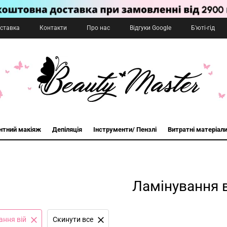
оставка
Контакти
Про нас
Відгуки Google
Б'юті-гід
нтний макіяж
Депіляція
Інструменти/ Пензлі
Витратні матеріал
Ламінування 
ання вій
Cкинути все