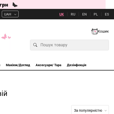
UK
RU
EN
PL
ES
UAH
Кошик
и
Макіяж/Догляд
Аксесуари/ Тара
Дезінфекція
вій
За популярністю