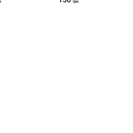
150
н
грн