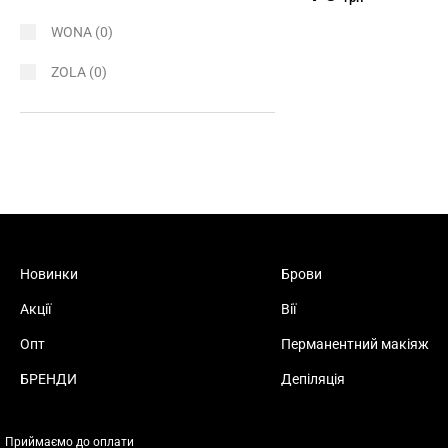
WONA
(0)
ZOLA
(0)
Новинки
Брови
Акції
Вії
Опт
Перманентний макіяж
БРЕНДИ
Депіляція
Приймаємо до оплати