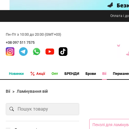
Оплата і д
Пн-Пт з 10:00 до 20:00 (GMT+03)
+38 097 511 7575
Новинки
Акції
Опт
БРЕНДИ
Брови
Вії
Пермане
Вії
Ламінування вій
Пензлі для ламінув