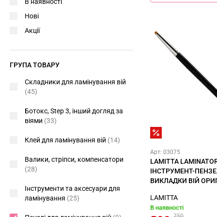
В наявності
Нові
Акції
ГРУПА ТОВАРУ
Складники для ламінування вій
(45)
Ботокс, Step 3, інший догляд за
віями
(33)
Клей для ламінування вій
(14)
Арт: 03075
Валики, стріпси, компенсатори
LAMITTA LAMINATO
(28)
ІНСТРУМЕНТ-ПЕНЗЕ
ВИКЛАДКИ ВІЙ ОРИ
Інструменти та аксесуари для
LAMITTA
ламінування
(25)
В наявності
750