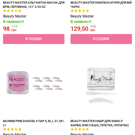
BEAUTY MASTER АЛЬГІНАТНА МАСКА ДЛЯ
BEAUTY MASTER КОМПЕНСАТОРИ ДЛЯ ВІЙ
БРІВ, ПЕРЛИННА, 15 Г 0.53 OZ
ЧОРНІ
Beauty Master
Beauty Master
В наявності
В наявності
115
185
98
129,50
грн
грн
В КОШИК
В КОШИК
ВАЛИКИ PINK DIADEM, 6 ПАР S, M, L, S1, M1,
BEAUTY MASTER НАБІР ДЛЯ ЗАМІСУ
L1
ФАРБИ, ХНИ (ЧАША, ПІПЕТКА, ЛОПАТКА)
Beauty Master
Beauty Master