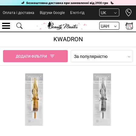
Open 
UK
Оплата і доставка
Відгуки Google
Б'юті-гід
UAH
KWADRON
За популярністю
ДОДАТИ ФІЛЬТРИ