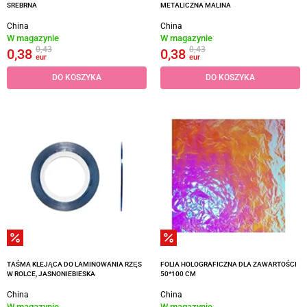
SREBRNA
METALICZNA MALINA
China
China
W magazynie
W magazynie
0,43
0,43
0,38
0,38
eur
eur
DO KOSZYKA
DO KOSZYKA
TAŚMA KLEJĄCA DO LAMINOWANIA RZĘS
FOLIA HOLOGRAFICZNA DLA ZAWARTOŚCI
W ROLCE, JASNONIEBIESKA
50*100 CM
China
China
W magazynie
W magazynie