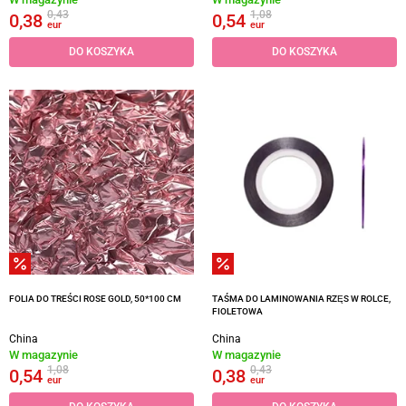
0,43
1,08
0,38
0,54
eur
eur
DO KOSZYKA
DO KOSZYKA
FOLIA DO TREŚCI ROSE GOLD, 50*100 CM
TAŚMA DO LAMINOWANIA RZĘS W ROLCE,
FIOLETOWA
China
China
W magazynie
W magazynie
1,08
0,43
0,54
0,38
eur
eur