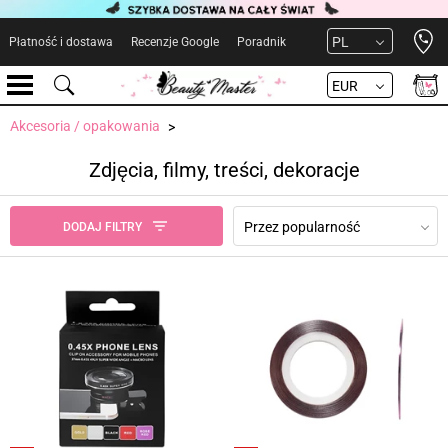
Open 
PL
Płatność i dostawa
Recenzje Google
Poradnik
EUR
Akcesoria / opakowania
Zdjęcia, filmy, treści, dekoracje
Przez popularność
DODAJ FILTRY