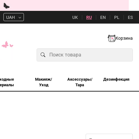
UK
RU
EN
PL
ES
UAH
Корзина
ходные
Макияж/
Аксессуары/
Дезинфекция
ериалы
Уход
Тара