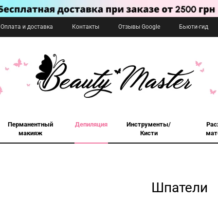
Оплата и доставка
Контакты
Отзывы Google
Бьюти-гид
Перманентный
Депиляция
Инструменты/
Рас
макияж
Кисти
мат
Шпатели