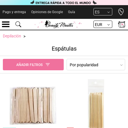
Open 
ES
Pago y entrega
Opiniones de Google
Guía
EUR
Depilación
Espátulas
Por popularidad
AÑADIR FILTROS