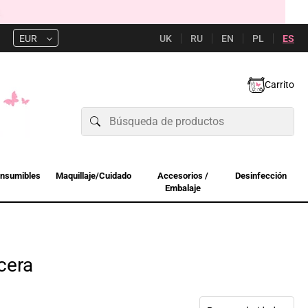
UK
RU
EN
PL
ES
EUR
Carrito
nsumibles
Maquillaje/Cuidado
Accesorios /
Desinfección
Embalaje
cera