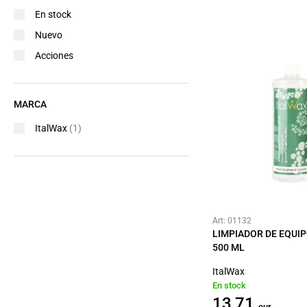
En stock
Nuevo
Acciones
MARCA
ItalWax
(1)
Art: 01132
LIMPIADOR DE EQUI
500 ML
ItalWax
En stock
13,71
eur