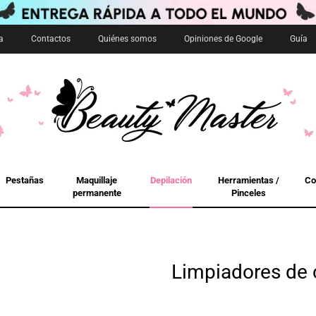
a
Contactos
Quiénes somos
Opiniones de Google
Guía
Pestañas
Maquillaje
Depilación
Herramientas /
Co
permanente
Pinceles
Limpiadores de 