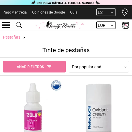
Open 
ES
Pago y entrega
Opiniones de Google
Guía
EUR
Pestañas
Tinte de pestañas
Por popularidad
AÑADIR FILTROS