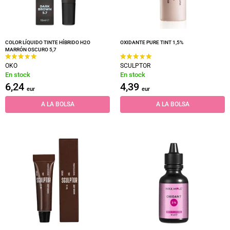
COLOR LÍQUIDO TINTE HÍBRIDO H2O
OXIDANTE PURE TINT 1,5%
MARRÓN OSCURO 5,7
OKO
SCULPTOR
En stock
En stock
6,24
4,39
eur
eur
A LA BOLSA
A LA BOLSA