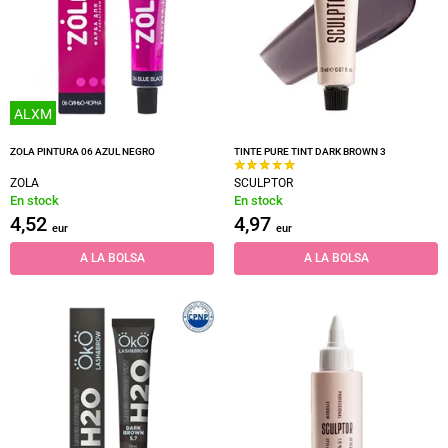
ALXM
ZOLA PINTURA 06 AZUL NEGRO
TINTE PURE TINT DARK BROWN 3
ZOLA
SCULPTOR
En stock
En stock
4,52
4,97
eur
eur
A LA BOLSA
A LA BOLSA