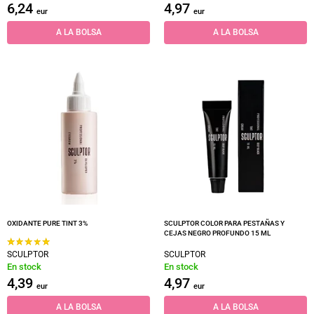
6,24
4,97
eur
eur
A LA BOLSA
A LA BOLSA
OXIDANTE PURE TINT 3%
SCULPTOR COLOR PARA PESTAÑAS Y
CEJAS NEGRO PROFUNDO 15 ML
SCULPTOR
SCULPTOR
En stock
En stock
4,39
4,97
eur
eur
A LA BOLSA
A LA BOLSA