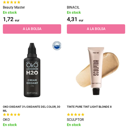
Beauty Master
BINACIL
En stock
En stock
1,72
4,31
eur
eur
A LA BOLSA
A LA BOLSA
OKO OXIDANT 3% OXIDANTE DEL COLOR, 30
TINTE PURE TINT LIGHT BLONDE 8
ML
OKO
SCULPTOR
En stock
En stock