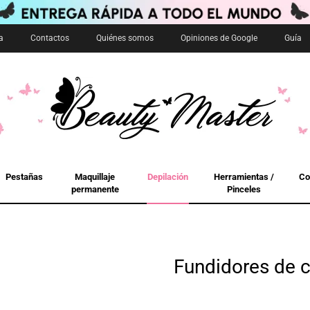
a
Contactos
Quiénes somos
Opiniones de Google
Guía
Pestañas
Maquillaje
Depilación
Herramientas /
Co
permanente
Pinceles
Fundidores de c