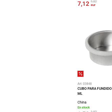
9,82
7,12
eur
Art: 03848
CUBO PARA FUNDIDO
ML
China
En stock
1,92