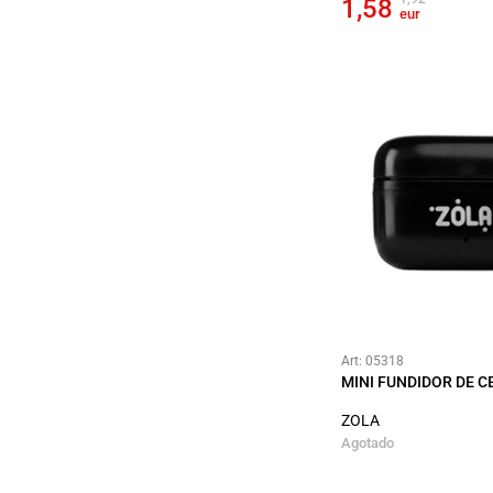
1,58
eur
Art: 05318
MINI FUNDIDOR DE 
ZOLA
Agotado