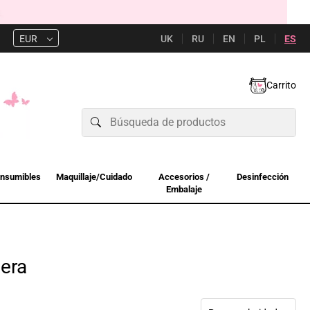
UK
RU
EN
PL
ES
EUR
Carrito
nsumibles
Maquillaje/Cuidado
Accesorios /
Desinfección
Embalaje
era